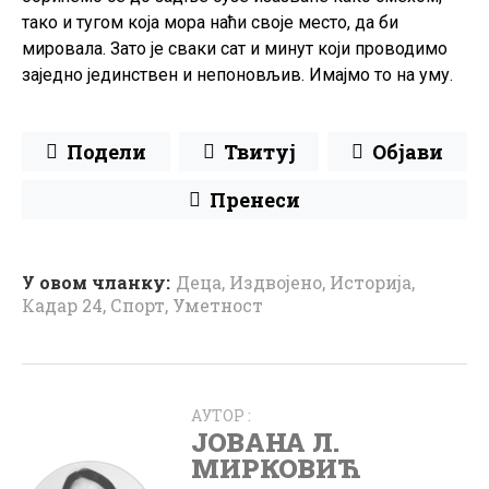
тако и тугом која мора наћи своје место, да би
мировала. Зато је сваки сат и минут који проводимо
заједно јединствен и непоновљив. Имајмо то на уму.
Подели
Твитуј
Објави
Пренеси
У овом чланку:
Деца
,
Издвојено
,
Историја
,
Кадар 24
,
Спорт
,
Уметност
АУТОР :
ЈОВАНА Л.
МИРКОВИЋ