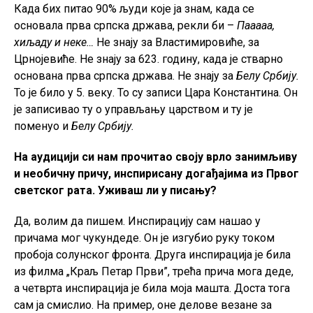
Када бих питао 90% људи које ја знам, када се
основала прва српска држава, рекли би –
Пааааа,
хиљаду и неке…
Не знају за Властимировиће, за
Црнојевиће. Не знају за 623. годину, када је стварно
основана прва српска држава. Не знају за
Белу Србију.
То је било у 5. веку. То су записи Цара Константина. Он
је записивао ту о управљању царством и ту је
поменуо и
Белу Србију.
На аудицији си нам прочитао своју врло занимљиву
и необичну причу, инспирисану догађајима из Првог
светског рата. Уживаш ли у писању?
Да, волим да пишем. Инспирацију сам нашао у
причама мог чукундеде. Он је изгубио руку током
пробоја солунског фронта. Друга инспирација је била
из филма „Краљ Петар Први”, трећа прича мога деде,
а четврта инспирација је била моја машта. Доста тога
сам ја смислио. На пример, оне делове везане за