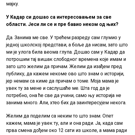
мајку.
У Кадар си дошао са интересовањем за све
области. Јеси ли се и пре бавио неком од њих?
Да. Занима ме све. У трећем разреду сам глумио у
једној школској представи, а боље да нисам, зато што
ми је улога била веома глупа. Дошао сам у Кадар да
потрошим тај вишак слободног времена које имам и
зато што желим да причам. Желим да изађем пред
публику, да кажем некоме ово што знам о историји,
јер немам са киме да причам о томе. Моја мама је
увек ту за мене и саслушаће ме. Шта год да је
потребно, она ће све да учини, само њу историја не
занима много. Али, хтео бих да заинтересујем некога.
Желим да поделим са неким то што знам. Опет
кажем, мама је увек ту, али и она ради. Ја, када сам
прва смена дођем око 12 сати из школе, а мама ради