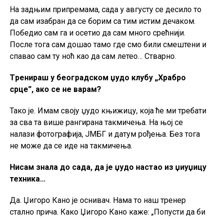
На задњим припремама, сада у августу се десило то
да сам изабран да се борим са тим истим дечаком.
Победио сам га и осетио да сам много срећнији.
После тога сам дошао тамо где смо били смештени и
спавао сам ту ноћ као да сам летео… Стварно.
Tренираш у београдском џудо клубу „Храбро
срце”, ако се не варам?
Тако је. Имам своју џудо књижицу, која ће ми требати
за сва та више рангирана такмичења. На њој се
налази фотографија, ЈМБГ и датум рођења. Без тога
не може да се иде на такмичења.
Нисам знала до сада, да је џудо настао из џиуџицу
техника…
Да. Џигоро Кано је оснивач. Нама то наш тренер
стално прича. Како Џигоро Кано каже: „Попусти да би