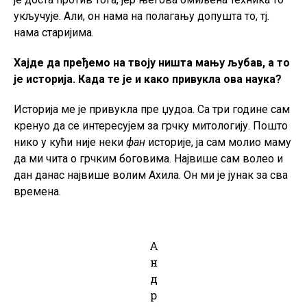
укључује. Али, он нама на полагању допушта то, тј.
нама старијима.
Хајде да пређемо на твоју ништа мању љубав, а то
је историја. Када те је и како привукла ова наука?
Историја ме је привукла пре џудоа. Са три године сам
кренуо да се интересујем за грчку митологију. Пошто
нико у кући није неки
фан
историје, ја сам молио маму
да ми чита о грчким боговима. Највише сам волео и
дан данас највише волим Ахила. Он ми је јунак за сва
времена.
А
н
д
р