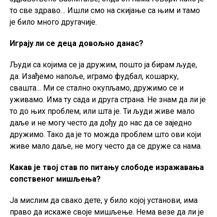
то све здраво… Ишли смо на скијање са њим и тамо
је било много другачије.
Играју ли се деца довољно данас?
Људи са којима се ја дружим, пошто ја бирам људе,
да. Изађемо напоље, играмо фудбал, кошарку,
свашта… Ми се стално окупљамо, дружимо се и
уживамо. Има ту сада и друга страна. Не знам да ли је
то до њих проблем, или шта је. Ти људи живе мало
даље и не могу често да дођу до нас да се заједно
дружимо. Тако да је то можда проблем што ови који
живе мало даље, не могу често да се друже са нама.
Какав је твој став по питању слободе изражавања
сопственог мишљења?
Ја мислим да свако дете, у било којој установи, има
право да искаже своје мишљење. Нема везе да ли је