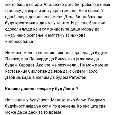
ми то баш и не иде. Али, свако дете би требало да има
прилику да изрази своју креативност. Баш свако. У
одређеној и дозвољеној мери. Деца би требало да
буду креативна и да имају машту. И да сви, баш сви
одрасли људи који су у животу те деце морају да
имају неко осећање и емпатију за њихова
интересовања.
Не може мене наставник ликовног да тера да будем
Пикасо, или Леонардо да Винчи, ако ја желим да
будем Херодот. Ако сте ме разумели… Не може мене
наставница биологије да тера да ја будем Чарлс
Дарвин, када ја желим да будем Ратостен.
Колико далеко
гледаш
у будућност?
Не гледам у будућност. Мени је тако боље. Гледам у
будућност најдаље сат и по времена. Ко зна шта све
може да се деси за то време!…