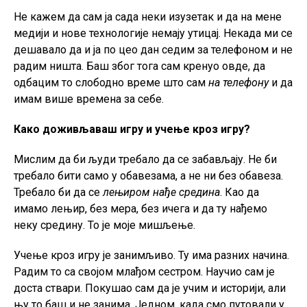
Не кажем да сам ја сада неки изузетак и да на мене
медији и нове технологије немају утицај. Некада ми се
дешавало да и ја по цео дан седим за телефоном и не
радим ништа. Баш због тога сам кренуо овде, да
одбацим то слободно време што сам
на телефону
и да
имам више времена за себе.
Како доживљаваш игру и учење кроз игру?
Мислим да би људи требало да се забављају. Не би
требало бити само у обавезама, а не ни без обавеза.
Требало би да се
лењиром нађе средина
. Као да
имамо лењир, без мера, без ичега и да ту нађемо
неку средину. То је моје мишљење.
Учење кроз игру је занимљиво. Ту има разних начина.
Радим то са својом млађом сестром. Научио сам је
доста ствари. Покушао сам да је учим и историји, али
њу то баш и не занима. Једном, када смо путовали у