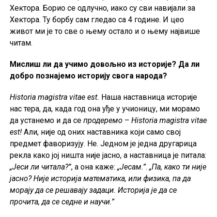
Хектора. Борио се одлучно, иако су сви навијали за
Хектора. Ту борбу сам гледао са 4 године. И цео
живот ми је то све о њему остало и о њему највише
читам.
Мислиш ли да учимо довољно из историје? Да ли
добро познајемо историју свога народа?
Historia magistra vitae est.
Наша наставница историје
нас тера, да, када год она уђе у учионицу, ми морамо
да устанемо и да се
продеремо
–
Historia magistra vitae
est!
Али, није од оних наставника који само свој
предмет фаворизују. Не. Једном је једна другарица
рекла како јој ништа није јасно, а наставница је питала:
„Јеси ли читала?”
, а она каже:
„Јесам.”
.
„Па, како ти није
јасно? Није историја математика, или физика, па да
морају да се решавају задаци. Историја је да се
прочита, да се седне и научи.”