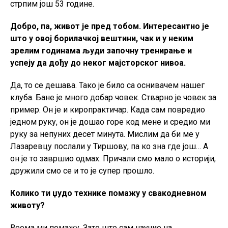
стрпим још 53 године.
Добро, па, живот је пред тобом. Интересантно је
што у овој борилачкој вештини, чак и у неким
зрелим годинама људи започну тренирање и
успеју да дођу до неког мајсторског нивоа.
Да, то се дешава. Тако је било са оснивачем нашег
клуба. Бане је много добар човек. Стварно је човек за
пример. Он је и киропрактичар. Када сам повредио
једном руку, он је дошао горе код мене и средио ми
руку за непуних десет минута. Мислим да би ме у
Лазаревцу послали у Тиршову, па ко зна где још… А
он је то завршио одмах. Причали смо мало о историји,
дружили смо се и то је супер прошло.
Колико ти џудо технике помажу у свакодневном
животу?
Веома ми помажу. Зато што сам научио на