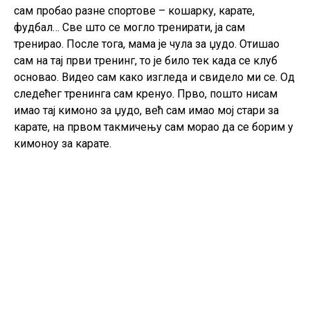
сам пробао разне спортове – кошарку, карате,
фудбал… Све што се могло тренирати, ја сам
тренирао. После тога, мама је чула за џудо. Отишао
сам на тај први тренинг, то је било тек када се клуб
основао. Видео сам како изгледа и свидело ми се. Од
следећег тренинга сам кренуо. Прво, пошто нисам
имао тај кимоно за џудо, већ сам имао мој стари за
карате, на првом такмичењу сам морао да се борим у
кимоноу за карате.