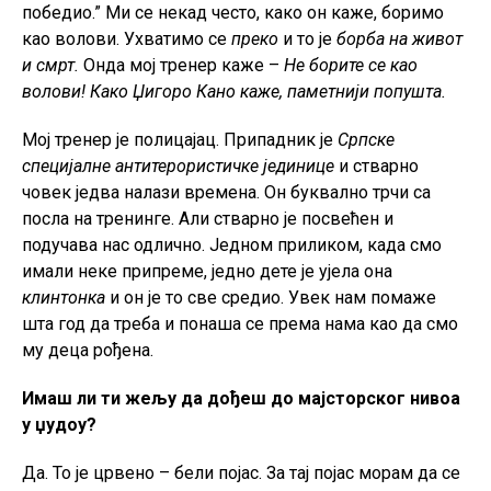
победио.” Ми се некад често, како он каже, боримо
као волови. Ухватимо се
преко
и то је
борба на живот
и смрт.
Онда мој тренер каже –
Не борите се као
волови! Како Џигоро Кано каже, паметнији попушта.
Мој тренер је полицајац. Припадник је
Српске
специјалне антитерористичке јединице
и стварно
човек једва налази времена. Он буквално трчи са
посла на тренинге. Али стварно је посвећен и
подучава нас одлично. Једном приликом, када смо
имали неке припреме, једно дете је ујела она
клинтонка
и он је то све средио. Увек нам помаже
шта год да треба и понаша се према нама као да смо
му деца рођена.
Имаш ли ти жељу да дођеш до мајсторског нивоа
у џудоу?
Да. То је црвено – бели појас. За тај појас морам да се