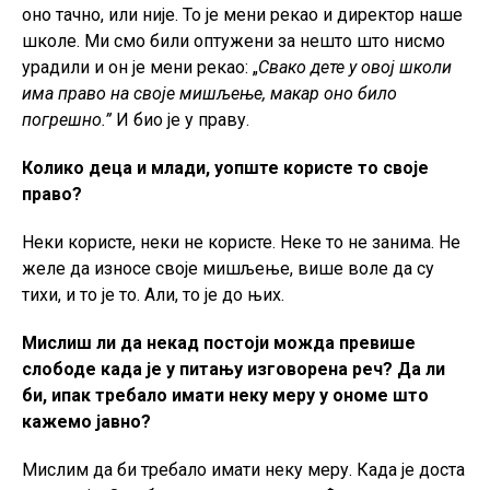
оно тачно, или није. То је мени рекао и директор наше
школе. Ми смо били оптужени за нешто што нисмо
урадили и он је мени рекао: „
Свако дете у овој школи
има право на своје мишљење, макар оно било
погрешно.”
И био је у праву.
Колико деца и млади, уопште користе то своје
право?
Неки користе, неки не користе. Неке то не занима. Не
желе да износе своје мишљење, више воле да су
тихи, и то је то. Али, то је до њих.
Мислиш ли да некад постоји можда превише
слободе када је у питању изговорена реч? Да ли
би, ипак требало имати неку меру у ономе што
кажемо јавно?
Мислим да би требало имати неку меру. Када је доста