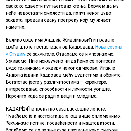
свакако одвести пут његових хтења. Верујем да му
неће недостајати смелости да, попут неког џудо
захвата, превали сваку препреку коју му живот
наметне.
Велико срце има Андрија Живојиновић и права је
срећа што је постао један од Кадроваца.
Нова сезона
у Студију
се захуктала. Отварамо се и упознајемо.
Уживамо. Није искључено ни да ћемо се поиграти
џудо техникама у оквиру неког од часова. Ипак је
Андрија једини Кадровац међу џудистима и обрнуто.
Богатство јесте у различитостима – карактера,
интересовања, способности и личности, уопште.
Нарочито када се ради о деци и младима.
КАДАР[24] је тренутно оаза раскошне лепоте.
Чуваћемо је и настојати да је још више оплеменимо.
Техникама
истине, посвећености и маштовитости,
борићемо се до задње сузе изазване како смехом,