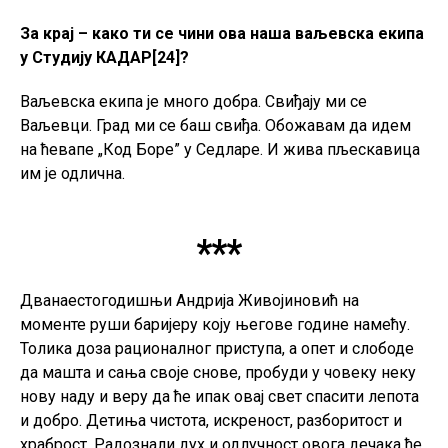
За крај – како ти се чини ова наша ваљевска екипа
у Студију КАДАР[24]?
Ваљевска екипа је много добра. Свиђају ми се
Ваљевци. Град ми се баш свиђа. Обожавам да идем
на ћевапе „Код Боре” у Седларе. И жива пљескавица
им је одлична.
***
Дванаестогодишњи Андрија Живојиновић на
моменте руши баријеру коју његове године намећу.
Толика доза рационалног приступа, а опет и слободе
да машта и сања своје снове, пробуди у човеку неку
нову наду и веру да ће ипак овај свет спасити лепота
и добро. Детиња чистота, искреност, разборитост и
храброст. Радознали дух и одлучност овога дечака ће,