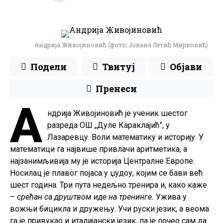
Андрија Живојиновић (фото: Јована Летић Мирковић)
Подели
Твитуј
Објави
Пренеси
А
ндрија Живојиновић је ученик шестог
разреда ОШ „Дуле Караклајић”, у
Лазаревцу. Воли математику и историју. У
математици га највише привлачи аритметика, а
најзанимљивија му је историја Централне Европе.
Носилац је плавог појаса у џудоу, којим се бави већ
шест година. Три пута недељно тренира и, како каже
–
срећан са друштвом иде на тренинге.
Ужива у
вожњи бицикла и дружењу. Учи руски језик, а веома
га је привукао и италијански језик, па је почео сам да