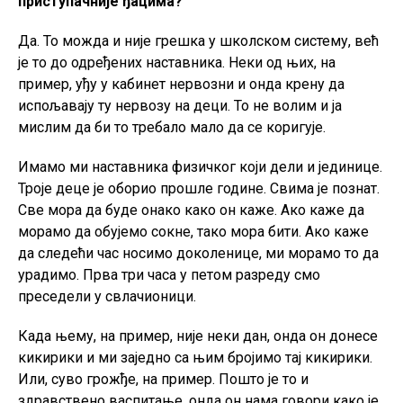
приступачније ђацима?
Да. То можда и није грешка у школском систему, већ
је то до одређених наставника. Неки од њих, на
пример, уђу у кабинет нервозни и онда крену да
испољавају ту нервозу на деци. То не волим и ја
мислим да би то требало мало да се коригује.
Имамо ми наставника физичког који дели и јединице.
Троје деце је оборио прошле године. Свима је познат.
Све мора да буде онако како он каже. Ако каже да
морамо да обујемо сокне, тако мора бити. Ако каже
да следећи час носимо доколенице, ми морамо то да
урадимо. Прва три часа у петом разреду смо
преседели у свлачионици.
Када њему, на пример, није неки дан, онда он донесе
кикирики и ми заједно са њим бројимо тај кикирики.
Или, суво грожђе, на пример. Пошто је то и
здравствено васпитање, онда он нама говори како је