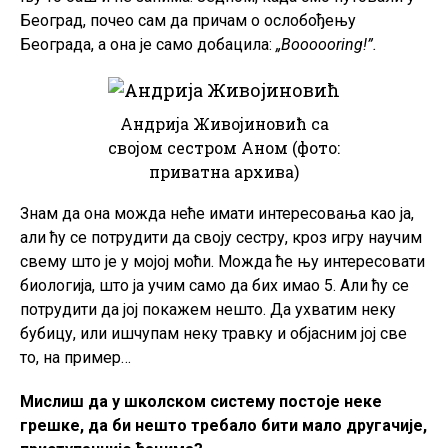
Београд, почео сам да причам о ослобођењу
Београда, а она је само добацила:
„Boooooring!”.
Андрија Живојиновић са
својом сестром Аном (фото:
приватна архива)
Знам да она можда неће имати интересовања као ја,
али ћу се потрудити да своју сестру, кроз игру научим
свему што је у мојој моћи. Можда ће њу интересовати
биологија, што ја учим само да бих имао 5. Али ћу се
потрудити да јој покажем нешто. Да ухватим неку
бубицу, или ишчупам неку травку и објасним јој све
то, на пример…
Мислиш да у школском систему постоје неке
грешке, да би нешто требало бити мало другачије,