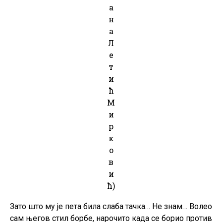
а
н
а
Л
е
т
и
ћ
М
и
р
к
о
в
и
ћ)
Зато што му је пета била слаба тачка… Не знам… Волео
сам његов стил борбе, нарочито када се борио против