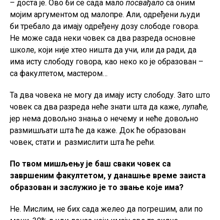
– доста је. Ово би се сада мало
посвађало
са оним
мојим аргументом од малопре. Али, одређени људи
би требало да имају одређену дозу слободе говора.
Не може сада неки човек са два разреда основне
школе, који није хтео ништа да учи, или да ради, да
има исту слободу говора, као неко ко је образован –
са факултетом, мастером…
Та два човека не могу да имају исту слободу. Зато што
човек са два разреда неће знати шта да каже,
лупаће,
јер нема довољно знања о нечему и неће довољно
размишљати шта ће да каже. Док ће образован
човек, стати и размислити шта ће рећи.
По твом мишљењу је баш сваки човек са
завршеним факултетом, у данашње време заиста
образован и заслужио је то звање које има?
Не. Мислим, не бих сада желео да погрешим, али по