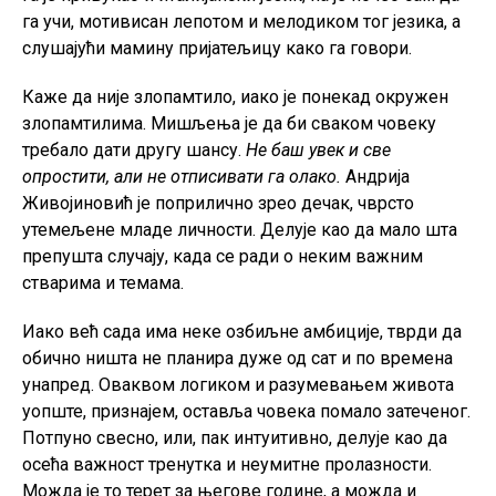
га учи, мотивисан лепотом и мелодиком тог језика, а
слушајући мамину пријатељицу како га говори.
Каже да није злопамтило, иако је понекад окружен
злопамтилима. Мишљења је да би сваком човеку
требало дати другу шансу.
Не баш увек и све
опростити, али не отписивати га олако.
Андрија
Живојиновић је поприлично зрео дечак, чврсто
утемељене младе личности. Делује као да мало шта
препушта случају, када се ради о неким важним
стварима и темама.
Иако већ сада има неке озбиљне амбиције, тврди да
обично ништа не планира дуже од сат и по времена
унапред. Оваквом логиком и разумевањем живота
уопште, признајем, оставља човека помало затеченог.
Потпуно свесно, или, пак интуитивно, делује као да
осећа важност тренутка и неумитне пролазности.
Можда је то терет за његове године, а можда и