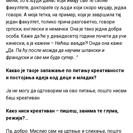
мени, 30% људи данас који имају све те силне
факултете, докторате су људи који скоро муцају, једва
говоре. А моја тетка, на пример, која је завршила тај
један факултет, толико прича разговетно, говори
српски, енглески и немачки. Она је тако једна добра
особа. Каже да ће у деведесетој години почети да учи
кинески, а ја кажем –
Нећеш ваљда?!
Онда она каже
:
„Да. Па ћу после можда да научим шпански и
француски и све ми буде супер..
.”
Какво је твоје запажање по питању креативности
и постојања идеја код деце и младих?
Ја не могу да одговорим на ово питање, пошто нисам
баш креативан.
Како ниси креативан – пишеш, занима те глума,
режија?…
Па, добро. Мислио сам на цртање и сликање, пошто