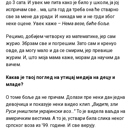
до 3 сата. И увек ме пита како је било у школи, ја јој
испричам све… ма, шта год да треба она ће стварно
све за мене да уради. И никада ме и не грди због
неке оцене. Увек каже –
Нема везе, биће боље.
Рецимо, добијем четворку из математике, јер сам
журио. Збрзам све и погрешим. Зато сам и кренуо
овде, да могу мало и да се смирим, јер превише
журим. И, што моја мама каже, морам да научим да
вичем.
Какав је твој поглед на утицај медија на децу и
младе?
О томе боље да не причам. Долази пре неки дан једна
девојчица и показује неки видео клип. „
Видите, зли
Руси уништили украјински воз…”
То је видела ваљда на
америчким вестима. А то је, уствари била слика неког
српског воза из ’99. године. И све верују.