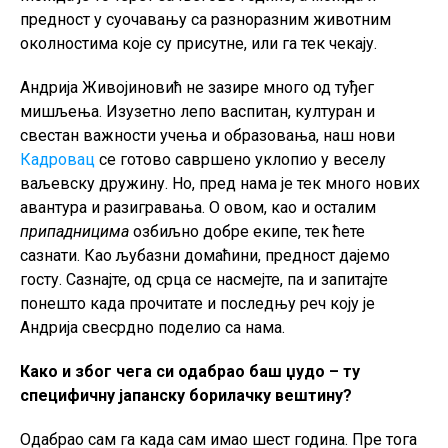
предност у суочавању са разноразним животним
околностима које су присутне, или га тек чекају.
Андрија Живојиновић не зазире много од туђег
мишљења. Изузетно лепо васпитан, културан и
свестан важности учења и образовања, наш нови
Кадровац
се готово савршено уклопио у веселу
ваљевску дружину. Но, пред нама је тек много нових
авантура и разигравања. О овом, као и осталим
припадницима
озбиљно добре екипе, тек ћете
сазнати. Као љубазни домаћини, предност дајемо
госту. Сазнајте, од срца се насмејте, па и запитајте
понешто када прочитате и последњу реч коју је
Андрија свесрдно поделио са нама.
Како и због чега си одабрао баш џудо – ту
специфичну јапанску борилачку вештину?
Одабрао сам га када сам имао шест година. Пре тога