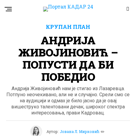
КРУПАН ПЛАН
АНДРИЈА
ЖИВОЈИНОВИЋ –
ПОПУСТИ ДА БИ
ПОБЕДИО
Андрија Живојиновић нам је стигао из Лазаревца.
Потпуно неочекивано, али не и случајно. Срели смо се
на аудицији и одмах је било јасно да је овај
вишеструко талентовани дечак, широког спектра
интересовања, прави Кадровац.
Аутор:
Јована Л. Мирковић
✏️