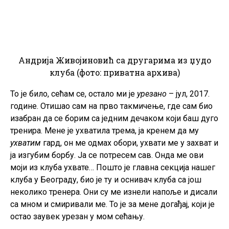
Андрија Живојиновић са другарима из џудо
клуба (фото: приватна архива)
То је било, сећам се, остало ми је
урезано
– јул, 2017.
године. Отишао сам на прво такмичење, где сам био
изабран да се борим са једним дечаком који баш дуго
тренира. Мене је ухватила трема, ја кренем да му
ухватим
гард, он ме одмах обори, ухвати ме у захват и
ја изгубим борбу. Ја се потресем сав. Онда ме ови
моји из клуба ухвате… Пошто је главна секција нашег
клуба у Београду, био је ту и оснивач клуба са још
неколико тренера. Они су ме изнели напоље и дисали
са мном и смиривали ме. То је за мене догађај, који је
остао заувек урезан у мом сећању.