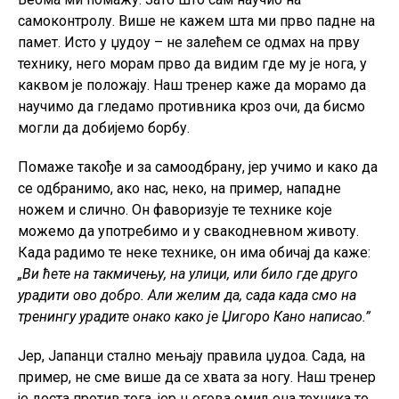
самоконтролу. Више не кажем шта ми прво падне на
памет. Исто у џудоу – не залећем се одмах на прву
технику, него морам прво да видим где му је нога, у
каквом је положају. Наш тренер каже да морамо да
научимо да гледамо противника кроз очи, да бисмо
могли да добијемо борбу.
Помаже такође и за самоодбрану, јер учимо и како да
се одбранимо, ако нас, неко, на пример, нападне
ножем и слично. Он фаворизује те технике које
можемо да употребимо и у свакодневном животу.
Када радимо те неке технике, он има обичај да каже:
„Ви ћете на такмичењу, на улици, или било где друго
урадити ово добро. Али желим да, сада када смо на
тренингу урадите онако како је Џигоро Кано написао.”
Јер, Јапанци стално мењају правила џудоа. Сада, на
пример, не сме више да се хвата за ногу. Наш тренер
је доста против тога, јер његова омиљена техника то