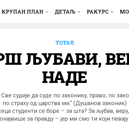
КРУПАН ПЛАН
ДЕТАЉ
РАКУРС
МО
ТОТАЛ
Ш ЉУБАВИ, ВЕ
НАДЕ
 Све судије да суде по законику, право, по зако
по страху од царства ми.“ (Душанов законик)
еца студенти се боре – за шта? За љубав, веру,
понајвише за правду – јер ми смо ти који певају