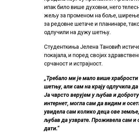
ипак било више духовни, него телесн
жељу за променом на боље, ширење и
за редовне шетаче и планинаре, тако 
одлучили на дужу шетњу.
Студенткиња Јелена Тановић истиче 
покајала, и поред својих здравствен
срчаност и истрајност.
„Требало ми је мало више храбрости
шетњу, али сам на крају одлучила д
Ја чврсто верујем у љубав и доброту
интернет, могла сам да видим и осе
увидела сам колико деца ове земље, 
љубав да узврате. Проживела сам и 
дати.“