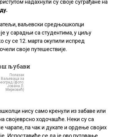
приступом
надахнули су своје суграђане на
ду.
ијатељи, ваљевски средњошколци
ије у сарадњи са студентима, у циљу
о су се 12. марта окупили испред
апочели своје путешествије.
Полазак
Ваљеваца за
Београд (фото:
Јована Л.
Мирковић)
ошколци нису само кренули из забаве или
 на својеврсно ходочашће. Неки су са
е чарапе, па чак и дукате и ордење својих
је. Испоставиће се да је ово путовање