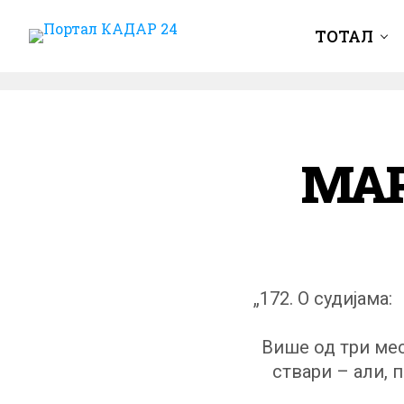
ТОТАЛ
МАР
„172. О судијама:
Више од три мес
ствари – али, 