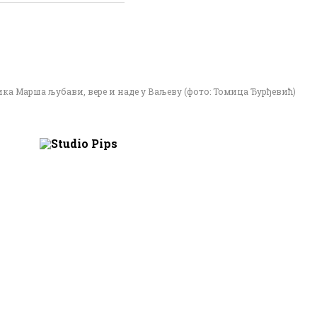
ка Марша љубави, вере и наде у Ваљеву (фото: Томица Ђурђевић)