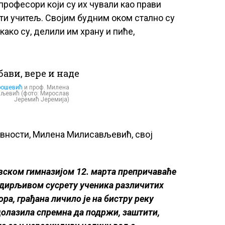
професори који су их чували као прави
ти учитељ. Својим будним оком стално су
како су, делили им храну и пиће,
рошевић
и проф. Милена
љевић (фото: Мирослав
Јеремић Јеремија)
вности, Милена Милисављевић, свој
вском гимназијом 12. марта препричаваће
, дирљивом сусрету ученика различитих
ра, грађана личило је на бистру реку
адолазила спремна да подржи, заштити,