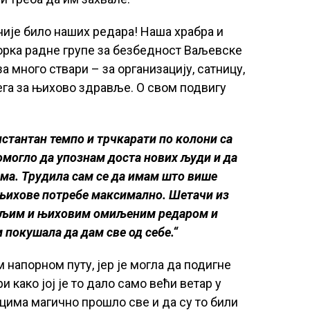
није било наших редара! Наша храбра и
рка радне групе за безбедност Ваљевске
а много ствари – за организацију, сатницу,
ега за њихово здравље. О свом подвигу
нстантан темпо и трчкарати по колони са
помогло да упознам доста нових људи и да
ма. Трудила сам се да имам што више
 њихове потребе максимално. Шетачи из
бољим и њиховим омиљеним редаром и
 покушала да дам све од себе.“
м напорном путу, јер је могла да подигне
 како јој је то дало само већи ветар у
ецима магично прошло све и да су то били