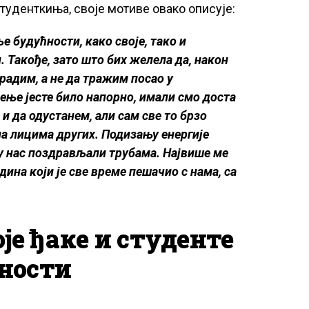
туденткиња, своје мотиве овако описује:
 будућности, како своје, тако и
 Такође, зато што бих желела да, након
радим, а не да тражим посао у
ење јесте било напорно, имали смо доста
и да одустанем, али сам све то брзо
а лицима других. Подизању енергије
су нас поздрављали трубама. Највише ме
дина који је све време пешачио с нама, са
је ђаке и студенте
ености