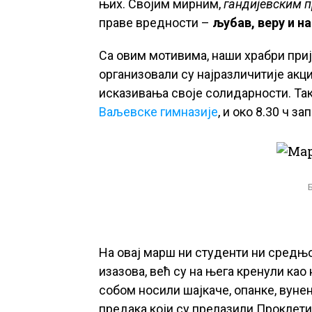
њих. Својим мирним,
гандијевским 
праве вредности –
љубав, веру и на
Са овим мотивима, наши храбри пр
организовали су најразличитије акц
исказивања своје солидарности. Так
Ваљевске гимназије
, и око 8.30 ч з
На овај марш ни студенти ни средњ
изазова, већ су на њега кренули као
собом носили шајкаче, опанке, вунен
предака који су прелазили Проклети