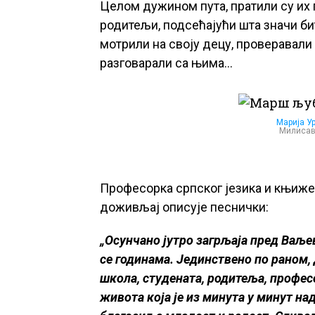
Целом дужином пута, пратили су их 
родитељи, подсећајући шта значи би
мотрили на своју децу, проверавали 
разговарали са њима…
Марија У
Милисав
Професорка српског језика и књиже
доживљај описује песнички:
„Осунчано јутро загрљаја пред Ваље
се годинама. Јединствено по раном
школа, студената, родитеља, професо
живота која је из минута у минут н