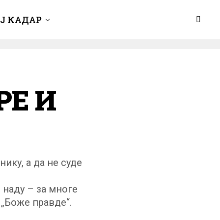
Ј КАДАР
РЕ И
нику, а да не суде
 наду – за многе
 „Боже правде“.