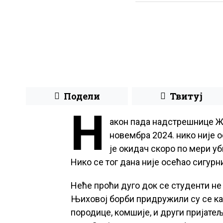
Подели
Твитуј
Н
акон пада надстрешнице Ж
новембра 2024. нико није 
је окидач скоро по мери у
Нико се тог дана није осећао сигурни
Неће проћи дуго док се студенти не
Њиховој борби придружили су се ка
породице, комшије, и други пријатељ