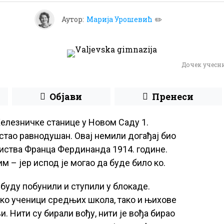
Аутор:
Марија Урошевић
✏️
Дочек учесни
Објави
Пренеси
елезничке станице у Новом Саду 1.
остао равнодушан. Овај немили догађај био
биства Франца Фердинанда 1914. године.
м – јер испод је могао да буде било ко.
 буду побунили и ступили у блокаде.
ко ученици средњих школа, тако и њихове
и. Нити су бирали вођу, нити је вођа бирао