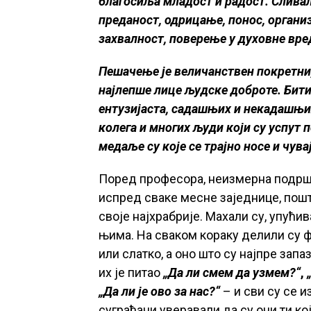
благосиља младост и радост. Сливал
преданост, одрицање, понос, органи
захвалност, поверење у духовне вре
Пешачење је величанствен покретни, 
најлепше лице људске доброте. Бит
ентузијаста, садашњих и некадашњих
колега и многих људи који су успут 
медаље су које се трајно носе и чувај
Поред професора, неизмерна подршк
испред сваке месне заједнице, пош
своје најхрабрије. Махали су, упућив
њима. На сваком кораку делили су ф
или слатко, а оно што су најпре зап
их је питао
„Да ли смем да узмем?“
,
„Да ли је ово за нас?“
– и сви су се 
суграђани уверавали да су они ти ко