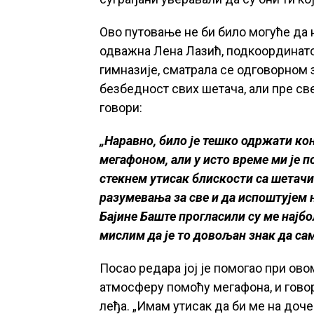
Ово путовање не би било могуће да 
одважна Лена Лазић, подкоординато
гимназије, сматрала се одговорном з
безбедност свих шетача, али пре св
говори:
„Наравно, било је тешко одржати ко
мегафоном, али у исто време ми је 
стекнем утисак блискости са шетачи
разумевања за све и да испоштујем
Бајине Баште прогласили су ме нај
мислим да је то довољан знак да сам
Посао редара јој је помогао при ово
атмосферу помоћу мегафона, и говори
леђа. „Имам утисак да би ме на доч