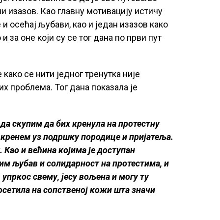
и изазов. Као главну мотивацију истичу
 осећај љубави, као и један изазов како
и за оне који су се тог дана по први пут
како се нити једног тренутка није
их проблема. Тог дана показала је
 да скупим да бих кренула на протестну
а кренем уз подршку породице и пријатеља.
. Као и већина којима је доступан
тим љубав и солидарност на протестима, и
упркос свему, јесу вољена и могу ту
осетила на сопственој кожи шта значи