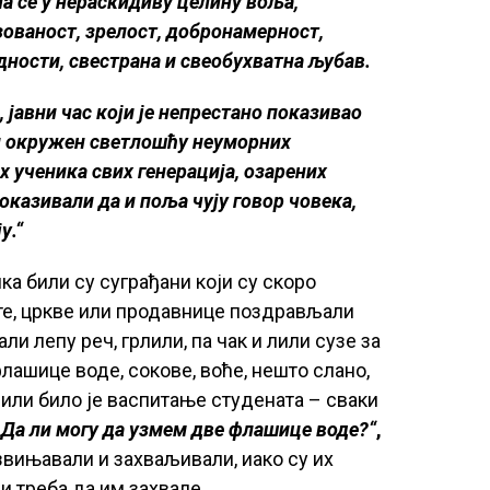
а се у нераскидиву целину воља,
зованост, зрелост, добронамерност,
дности, свестрана и свеобухватна љубав.
јавни час који је непрестано показивао
и окружен светлошћу неуморних
 ученика свих генерација, озарених
показивали да и поља чују говор човека,
у.“
а били су суграђани који су скоро
те, цркве или продавнице поздрављали
али лепу реч, грлили, па чак и лили сузе за
лашице воде, сокове, воће, нешто слано,
азили било је васпитање студената – сваки
„Да ли могу да узмем две флашице воде?“
,
извињавали и захваљивали, иако су их
ји треба да им захвале.