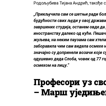
Родољубива Тијана Андрић, такође с
„Прикључила сам се шетњи ради боље
будућности свих људи у овој држави.
завршених студија, останем овде да 
иностранству далеко од куће. Пешач
жуљева, на неким паузама сам хтела 
заборавила чим сам видела осмехе н
значајно су допринели возачи који 
одушевио деда Слоба, човек од 77 го
осмехом на лицу.“
Професори уз сво
– Марш уједињ