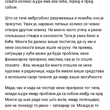
схвати колико људи има иза себе, поред и пред
собом.
Што се тиче међусобног разумевања и помоћи, оно је
присутно. Увек је, наравно питање колико се човек
отвори другом човеку. На многе често утичу и разне
спољашње ствари и околности. Тога је увек било и
биће. Многи би далеко више постигли, да су им и
неке околности више ишле на руку. На пример,
ситуација у кући може да буде проблем, неке
финансијске препреке, мислим, све је то опште
познато… Али, можда би многи отишли на неке
курсеве и радионице, када би имали више средстава
и испољили своје таленте да имају више могућности.
Мада, чак и када не постоје неке препреке тог типа,
млади људи имају проблем да са собом изађу на крај.
Многи од њих раде оно што воле, имају потенцијал,
али не показују то јавно – затварају се. Можда је то