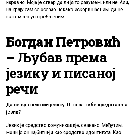
наравно. Моја је ствар да ли ја то разумем, или не. Али,
на крају сам се осећао некако искоришћеним, да не
кажем злоупотребљеним.
Богдан Петровић
–
Љубав према
језику и писаној
речи
Да се вратимо ми језику. Шта за тебе представља
језик?
Језик је средство комуникације, свакако. Међутим,
мени је он најбитнији као средство идентитета. Као