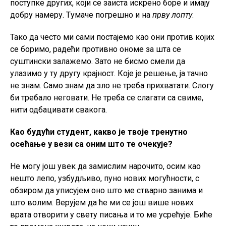
поступке других, који се заиста искрено боре и имају
добру намеру. Tумаче погрешно и на
прву лопту
.
Тако да често ми сами постајемо као они против којих
се боримо, радећи противно ономе за шта се
суштински залажемо. Зато не бисмо смели да
улазимо у ту другу крајност. Које је решење, ја тачно
не знам. Само знам да зло не треба прихватати. Слогу
би требало неговати. Не треба се слагати са свиме,
нити одбацивати свакога.
Као будући студент, какво је твоје тренутно
осећање у вези са оним што те очекује?
Не могу још увек да замислим нарочито, осим као
нешто лепо, узбудљиво, пуно нових могућности, с
обзиром да уписујем оно што ме стварно занима и
што волим. Верујем да ће ми се још више нових
врата отворити у свету писања и то ме усрећује. Биће