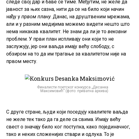
следе свој дар и баве се тиме. Међутим, не желе да
јавност за њих сазна, нити да се на било који начин
нађу у
првом плану
. Данас, на друштвеним мрежама,
али и у разним медијима можемо видети нешто што
нема никакав квалитет. Не знам да ли је то
вековни
проблем. У први план испливају они који то не
заслужују, јер они ваљда имају већу слободу, с
обзиром на то да им трагање за квалитетом није на
првом месту.
Финалисти поетског конкурса „Десанка
Максимовић” (фото: приватна архива)
С друге стране, људи који поседују квалитете ваљда
не желе тек тако да га деле са свима. Имају већу
свест о значају било ког поступка, како појединачног,
тако и неких сложенијих ствари и одлука. То је