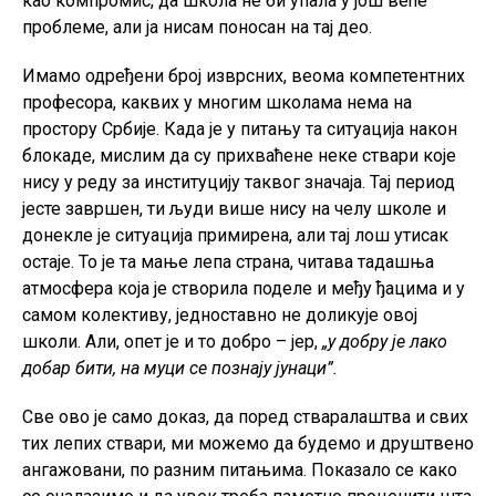
као компромис, да школа не би упала у још веће
проблеме, али ја нисам поносан на тај део.
Имамо одређени број изврсних, веома компетентних
професора, каквих у многим школама нема на
простору Србије. Када је у питању та ситуација након
блокаде, мислим да су прихваћене неке ствари које
нису у реду за институцију таквог значаја. Тај период
јесте завршен, ти људи више нису на челу школе и
донекле је ситуација примирена, али тај лош утисак
остаје. То је та мање лепа страна, читава тадашња
атмосфера која је створила поделе и међу ђацима и у
самом колективу, једноставно не доликује овој
школи. Али, опет је и то добро – јер,
„у добру је лако
добар бити, на муци се познају јунаци”.
Све ово је само доказ, да поред стваралаштва и свих
тих лепих ствари, ми можемо да будемо и друштвено
ангажовани, по разним питањима. Показало се како