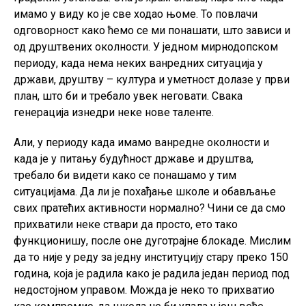
имамо у виду ко је све ходао њоме. То повлачи
одговорност како ћемо се ми понашати, што зависи и
од друштвених околности. У једном мирнодопском
периоду, када нема неких ванредних ситуација у
држави, друштву – култура и уметност долазе у први
план, што би и требало увек неговати. Свака
генерација изнедри неке нове таленте.
Али, у периоду када имамо ванредне околности и
када је у питању будућност државе и друштва,
требало би видети како се понашамо у тим
ситуацијама. Да ли је похађање школе и обављање
свих пратећих активности нормално? Чини се да смо
прихватили неке ствари да просто, ето тако
функционишу, после оне дуготрајне блокаде. Мислим
да то није у реду за једну институцију стару преко 150
година, која је радила како је радила један период под
недостојном управом. Можда је неко то прихватио