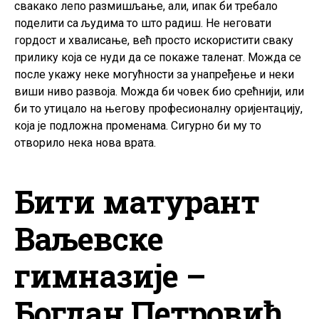
свакако лепо размишљање, али, ипак би требало
поделити са људима то што радиш. Не неговати
гордост и хвалисање, већ просто искористити сваку
прилику која се нуди да се покаже таленат. Можда се
после укажу неке могућности за унапређење и неки
виши ниво развоја. Можда би човек био срећнији, или
би то утицало на његову професионалну оријентацију,
која је подложна променама. Сигурно би му то
отворило нека нова врата.
Бити матурант
Ваљевске
гимназије –
Богдан Петровић