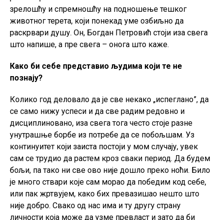
зрелошћу и спремношћу на подношење тешког
животног терета, који понекад уме озбиљно да
раскрвари душу. Он, Богдан Петровић стоји иза свега
што напише, а пре свега – онога што каже.
Како би себе представио људима који те не
познају?
Колико год деловало да је све некако „испеглано”, да
се само нижу успеси и да све радим редовно и
дисциплиновано, иза свега тога често стоје разне
унутрашње борбе из потребе да се побољшам. Уз
континуитет који заиста постоји у мом случају, увек
сам се трудио да растем кроз сваки период. Да будем
бољи, па тако ни све ово није дошло преко ноћи. Било
је много ствари које сам морао да победим код себе,
или пак жртвујем, како бих превазишао нешто што
није добро. Свако од нас има и ту другу страну
личности која може да узме превласт и зато да би