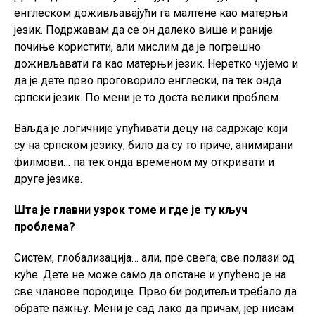
енглеском доживљавајући га малтене као матерњи
језик. Подржавам да се он далеко више и раније
почиње користити, али мислим да је погрешно
доживљавати га као матерњи језик. Неретко чујемо и
да је дете прво проговорило енглески, па тек онда
српски језик. По мени је то доста велики проблем.
Ваљда је логичније упућивати децу на садржаје који
су на српском језику, било да су то приче, анимирани
филмови… па тек онда временом му откривати и
друге језике.
Шта је главни узрок томе и где је ту кључ
проблема?
Систем, глобализација… али, пре свега, све полази од
куће. Дете не може само да опстане и упућено је на
све чланове породице. Прво би родитељи требало да
обрате пажњу. Мени је сад лако да причам, јер нисам