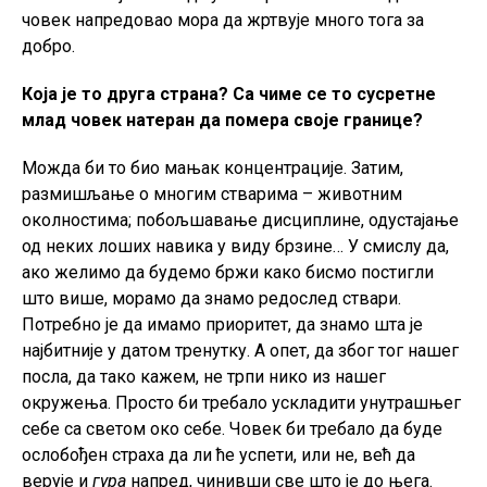
човек напредовао мора да жртвује много тога за
добро.
Која је то друга страна? Са чиме се то сусретне
млад човек натеран да помера своје границе?
Можда би то био мањак концентрације. Затим,
размишљање о многим стварима – животним
околностима; побољшавање дисциплине, одустајање
од неких лоших навика у виду брзине… У смислу да,
ако желимо да будемо бржи како бисмо постигли
што више, морамо да знамо редослед ствари.
Потребно је да имамо приоритет, да знамо шта је
најбитније у датом тренутку. А опет, да због тог нашег
посла, да тако кажем, не трпи нико из нашег
окружења. Просто би требало ускладити унутрашњег
себе са светом око себе. Човек би требало да буде
ослобођен страха да ли ће успети, или не, већ да
верује и
гура
напред, чинивши све што је до њега.