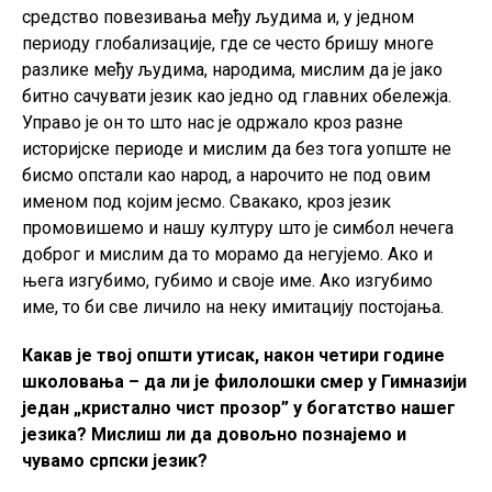
средство повезивања међу људима и, у једном
периоду глобализације, где се често бришу многе
разлике међу људима, народима, мислим да је јако
битно сачувати језик као једно од главних обележја.
Управо је он то што нас је одржало кроз разне
историјске периоде и мислим да без тога уопште не
бисмо опстали као народ, а нарочито не под овим
именом под којим јесмо. Свакако, кроз језик
промовишемо и нашу културу што је симбол нечега
доброг и мислим да то морамо да негујемо. Ако и
њега изгубимо, губимо и своје име. Ако изгубимо
име, то би све личило на неку имитацију постојања.
Какав је твој општи утисак, након четири године
школовања – да ли је филолошки смер у Гимназији
један „кристално чист прозор” у богатство нашег
језика? Мислиш ли да довољно познајемо и
чувамо српски језик?