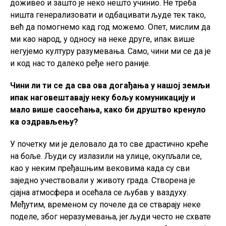
доживео и зашто је неко нешто учинио. Не треба
ништа генерализовати и одбацивати људе тек тако,
већ да помогнемо кад год можемо. Опет, мислим да
ми као народ, у односу на неке друге, ипак више
негујемо културу разумевања. Само, чини ми се да је
и код нас то далеко ређе него раније.
Чини ли ти се да сва ова догађања у нашој земљи
ипак наговештавају неку бољу комуникацију и
мало више саосећања, како би друштво кренуло
ка оздрављењу?
У почетку ми је деловало да то све драстично креће
на боље. Људи су излазили на улице, окупљали се,
као у неким пређашњим вековима када су сви
заједно учествовали у животу града. Створена је
сјајна атмосфера и осећала се љубав у ваздуху.
Међутим, временом су почеле да се стварају неке
поделе, због неразумевања, jer људи често не схвате