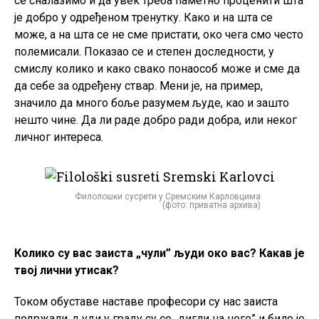
се сналазимо и да увек треба паметно проценити шта
је добро у одређеном тренутку. Како и на шта се
може, а на шта се не сме пристати, око чега смо често
полемисали. Показао се и степен доследности, у
смислу колико и како свако понаособ може и сме да
да себе за одређену ствар. Мени је, на пример,
значило да много боље разумем људе, као и зашто
нешто чине. Да ли раде добро ради добра, или неког
личног интереса.
Филолошки сусрети у Сремским Карловцима
(фото: приватна архива)
Колико су вас заиста „чули” људи око вас? Какав је
твој лични утисак?
Током обуставе наставе професори су нас заиста
подржали, људи у граду су се „дигли на ноге” и било је