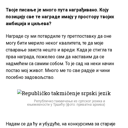
Твоје писање је много пута награђивано. Коју
позицију све те награде имају у простору твојих
амбиција и циљева?
Награде су ми потврдиле ту претпоставку да оне
могу бити мерило неког квалитета, те да моје
стварање заиста нешто и вреди. Када је стигла та
прва награда, пожелео сам да наставим да се
надмећем са самим собом. То је сад на неки начин
постао мој живот. Много ме то све радује и чини
посебно задовољство.
Републичко такмичење из српског језика и
књижевности у Тршићу (фото: приватна архива)
Надам се да ћу и убудуће, на конкурсима за старије