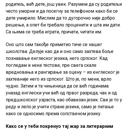
родитељ, већ дете, још увек. Разумем да су родитељи
често уморни и да посегну за телефоном како би се
дете умирило. Мислим да то дугорочно није добро
решење, а опет би требало проценити и шта им дати.
Са њима се треба играти, причати, читати им.
Оно што сам такође приметио тиче се нашег
школства. Делује као да и оно само захтева боље
познавање енглеског језика, него српског. Кад
погледам и неке тестове, пре свега скале
вредновања и рангирање за оцену – из енглеског је
захтевније него из српског. Што је, по мени, врло
чудно. Затим и та чињеница да се већ годинама
уназад енглески учи већ од првог разреда, чак и од
предшколског узраста, као обавезан језик. Све је то у
реду и лепо је учити стране језике, само је питање
како се односимо према сопственом језику.
Како се у теби покренуо тај жар за литерарним