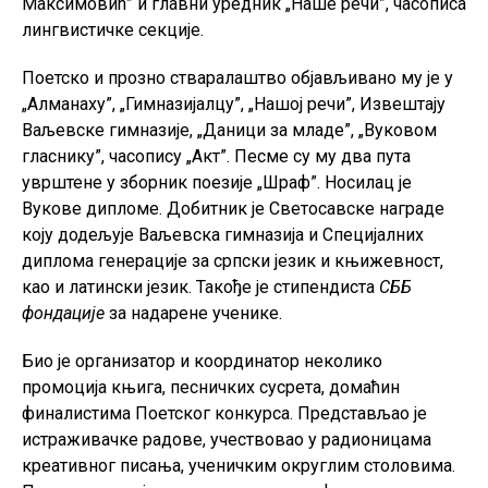
Максимовић” и главни уредник „Наше речи”, часописа
лингвистичке секције.
Поетско и прозно стваралаштво објављивано му је у
„Алманаху”, „Гимназијалцу”, „Нашој речи”, Извештају
Ваљевске гимназије, „Даници за младе”, „Вуковом
гласнику”, часопису „Акт”. Песме су му два пута
уврштене у зборник поезије „Шраф”. Носилац је
Вукове дипломе. Добитник је Светосавске награде
коју додељује Ваљевcка гимназија и Специјалних
диплома генерације за српски језик и књижевност,
као и латински језик. Такође је стипендиста
СББ
фондације
за надарене ученике.
Био је организатор и координатор неколико
промоција књига, песничких сусрета, домаћин
финалистима Поетског конкурса. Представљао је
истраживачке радове, учествовао у радионицама
креативног писања, ученичким округлим столовима.