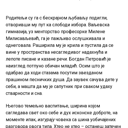
Родитељи су га с бескрајном љубављу подигли,
отворивши му пут ка слободи избора. Ваљевска
гимназија, уз менторство професорке Милене
Милисављевић, га је пажљиво ослушкивала и
однеговала. Раширила му је крила и пустила да се
вине у пространства несагледивог надахнућа и
лепоте писане и казане речи. Богдан Петровић је
наизглед потпуно обичан младић. Осим што је
одабрао да ходи стазама посутим звезданом
прашином песничких душа. Да заувек сачува дете у
себи, а машта да му је сапутник при сваком удаху
стварности и сна.
Његово темељно васпитање, ширина којом
сагледава свет око себе и дух исконске доброте, на
моменте ипак,
изгурају
човека са шина уобичајених
разговора овога типа. Хтео не хтео – останеш затечен