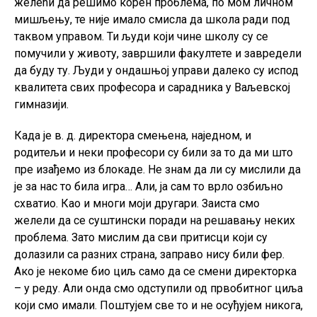
желећи да решимо корен проблема, по мом личном
мишљењу, те није имало смисла да школа ради под
таквом управом. Ти људи који чине школу су се
помучили у животу, завршили факултете и завредели
да буду ту. Људи у ондашњој управи далеко су испод
квалитета свих професора и сарадника у Ваљевској
гимназији.
Када је в. д. директора смењена, наједном, и
родитељи и неки професори су били за то да ми што
пре изађемо из блокаде. Не знам да ли су мислили да
је за нас то била игра… Али, ја сам то врло озбиљно
схватио. Као и многи моји другари. Заиста смо
желели да се суштински поради на решавању неких
проблема. Зато мислим да сви притисци који су
долазили са разних страна, заправо нису били фер.
Ако је некоме био циљ само да се смени директорка
– у реду. Али онда смо одступили од првобитног циља
који смо имали. Поштујем све то и не осуђујем никога,