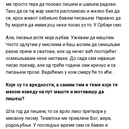
ме просто тера да поново пишем и шаљем радове.
Тако да се тај жар заиста распламсао и желео бих да
се, кроз живот озбиљно бавим писањем. Наравно да
ћу морати да имам још неки посао уз то. У Србији смо.
Али, писање јесте моја љубав. Уживам да маштам.
Често одлутам у мислима и баш волим да смишљам
разне приче и светове, или од нечег већ постојећег
осмишљавам неке наставке. До сада сам највише
писао поезију, али од треће године сам кренуо и са
писањем прозе. Видећемо у ком смеру ће то ићи…
Које су то вредности, а самим тим и теме које те
махом изведу на пут маште и мотивишу да
пишеш?
Шта год да пишем, то се врло лако претвори у
мисаону песму. Тематски ме привлаче Бог, вера,
родољубље. У последње време сам се бавио и