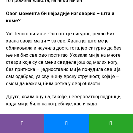
то промена живота, на неки начин.
Овог момента би најрадије изговорио – шта и
коме?
Ух! Тешко питање. Оно што је сигурно, рекао бих
хвала својој мајци – за све. Хвала јој што ме је
обликовала и научила доста тога, јер сигурно да без
ње не бих све ово постигао. Указала ми је на многе
ствари које су се мени свиделе још од малих ногу,
без притиска – једноставно ми је понудила све и ја
сам одабрао, уз сву њену врсну стручност, која је –
смем да кажем, била ретка у овој области.
Друго, хвала оцу на, такође, невероватној подршци,
када ми је било најпотребније, као и сада.
На крају, поручио бих младим људима, да када год је
тешко, треба се трудити да изабереш добро, јер је све
пролазно у овом животу. Непроцењив је осећај када