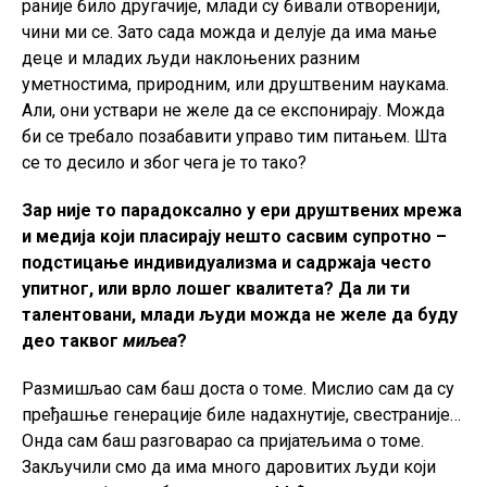
раније било другачије, млади су бивали отворенији,
чини ми се. Зато сада можда и делује да има мање
деце и младих људи наклоњених разним
уметностима, природним, или друштвеним наукама.
Али, они уствари не желе да се експонирају. Можда
би се требало позабавити управо тим питањем. Шта
се то десило и због чега је то тако?
Зар није то парадоксално у ери друштвених мрежа
и медија који пласирају нешто сасвим супротно –
подстицање индивидуализма и садржаја често
упитног, или врло лошег квалитета? Да ли ти
талентовани, млади људи можда не желе да буду
део таквог
миљеа
?
Размишљао сам баш доста о томе. Мислио сам да су
пређашње генерације биле надахнутије, свестраније…
Онда сам баш разговарао са пријатељима о томе.
Закључили смо да има много даровитих људи који