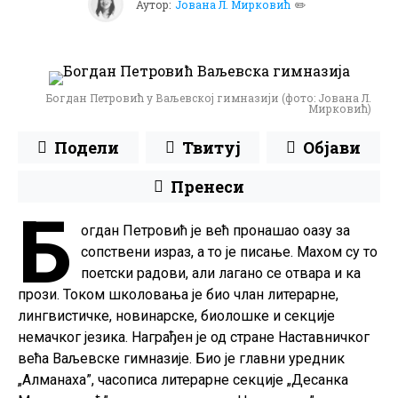
Аутор:
Јована Л. Мирковић
✏️
Богдан Петровић у Ваљевској гимназији (фото: Јована Л.
Мирковић)
Подели
Твитуј
Објави
Пренеси
Б
огдан Петровић је већ пронашао оазу за
сопствени израз, а то је писање. Махом су то
поетски радови, али лагано се отвара и ка
прози. Током школовања је био члан литерарне,
лингвистичке, новинарске, биолошке и секције
немачког језика. Награђен је од стране Наставничког
већа Ваљевске гимназије. Био је главни уредник
„Алманаха”, часописа литерарне секције „Десанка