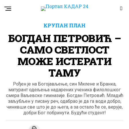
КРУПАН ПЛАН
БОГДАН ПЕТРОВИЋ –
САМО СВЕТЛОСТ
МОЖЕ ИСТЕРАТИ
ТАМУ
Рођен је на Богојављење, син Милене и Бранка,
матурант одељења надарених ученика филолошког
смера Ваљевске гимназије. Богдан Петровић. Младић
заљубљен у писану реч, одабрао је да га води добро,
чинивши све што је до њега, а за остало ће се, верује,
добри Бог побринути. Будући студент!