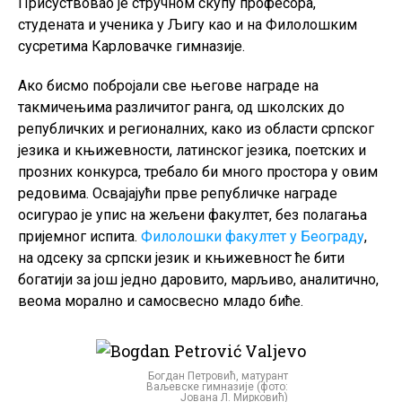
Присуствовао је стручном скупу професора,
студената и ученика у Љигу као и на Филолошким
сусретима Карловачке гимназије.
Ако бисмо побројали све његове награде на
такмичењима различитог ранга, од школских до
републичких и регионалних, како из области српског
језика и књижевности, латинског језика, поетских и
прозних конкурса, требало би много простора у овим
редовима. Освајајући прве републичке награде
осигурао је упис на жељени факултет, без полагања
пријемног испита.
Филолошки
факултет
у Београду
,
на одсеку за српски језик и књижевност ће бити
богатији за још једно даровито, марљиво, аналитично,
веома морално и самосвесно младо биће.
Богдан Петровић, матурант
Ваљевске гимназије (фото:
Јована Л. Мирковић)