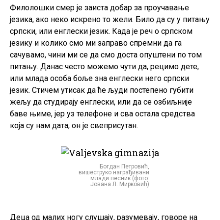
Филолошки смер је заиста добар за проучавање
језика, ако неко искрено то жели. Било да су у питању
српски, или енглески језик. Када је реч о српском
језику и колико смо ми заправо спремни да га
сачувамо, чини ми се да смо доста опуштени по том
питању. Данас често можемо чути да, рецимо дете,
или млада особа боље зна енглески него српски
језик. Стичем утисак да ће људи постепено губити
жељу да студирају енглески, или да се озбиљније
баве њиме, јер уз телефоне и сва остала средства
која су нам дата, он је свеприсутан.
Богдан Петровић,
вишеструко награђивани
млади песник (фото:
Јована Л. Мирковић)
Деца од малих ногу слушају, разумевају, говоре на