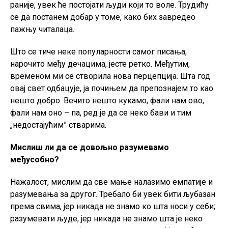
раније, увек ће постојати људи који то воле. Трудићу
се да постанем добар у томе, како бих завредео
пажњу читалаца.
Што се тиче неке популарности самог писања,
нарочито међу дечацима, јесте ретко. Међутим,
временом ми се створила нова перцепција. Шта год
овај свет одбацује, ја почињем да препознајем то као
нешто добро. Вечито нешто кукамо, фали нам ово,
фали нам оно – па, ред је да се неко бави и тим
„недостајућим” стварима.
Мислиш ли да се довољно разумевамо
међусобно?
Нажалост, мислим да све мање налазимо емпатије и
разумевања за другог. Требало би увек бити љубазан
према свима, јер никада не знамо ко шта носи у себи;
разумевати људе, јер никада не знамо шта је неко