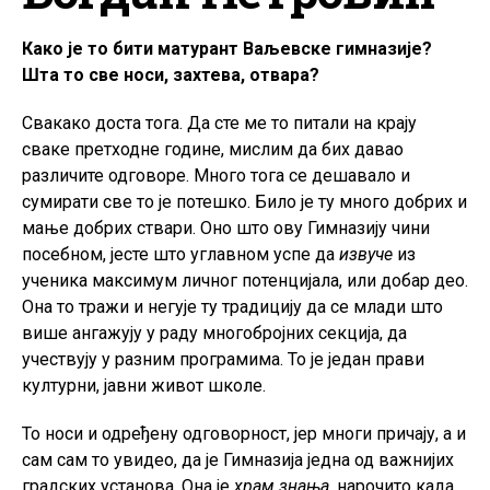
Како је то бити матурант Ваљевске гимназије?
Шта то све носи, захтева, отвара?
Свакако доста тога. Да сте ме то питали на крају
сваке претходне године, мислим да бих давао
различите одговоре. Много тога се дешавало и
сумирати све то је потешко. Било је ту много добрих и
мање добрих ствари. Оно што ову Гимназију чини
посебном, јесте што углавном успе да
извуче
из
ученика максимум личног потенцијала, или добар део.
Она то тражи и негује ту традицију да се млади што
више ангажују у раду многобројних секција, да
учествују у разним програмима. То је један прави
културни, јавни живот школе.
То носи и одређену одговорност, јер многи причају, а и
сам сам то увидео, да је Гимназија једна од важнијих
градских установа. Она је
храм знања
, нарочито када