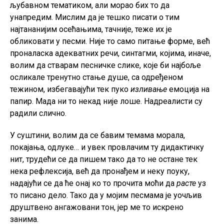
љубавном тематиком, али морао бих то да
унапредим. Мислим да је тешко писати о тим
најтананијим осећањима, тачније, теже их је
обликовати у песми. Није то само питање форме, већ
проналаска адекватних речи, синтагми, којима, иначе,
волим да стварам песничке слике, које би најбоље
осликале тренутно стање душе, са одређеном
тежином, избегавајући тек пуко
изливање
емоција на
папир. Мада ни то некад није лоше. Надреалисти су
радили слично.
У суштини, волим да се бавим темама морала,
покајања, одлуке… и увек провлачим ту дидактичку
нит, трудећи се да пишем тако да то не остане тек
нека рефлексија, већ да пронађем и неку поуку,
надајући се да ће онај ко то прочита моћи да
расте
уз
то писано дело. Тако да у мојим песмама је уочљив
друштвено ангажовани тон, јер ме то искрено
занима.