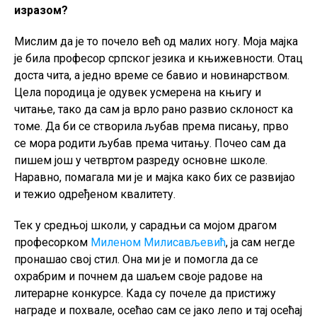
изразом?
Мислим да је то почело већ од малих ногу. Моја мајка
је била професор српског језика и књижевности. Отац
доста чита, а једно време се бавио и новинарством.
Цела породица је одувек усмерена на књигу и
читање, тако да сам ја врло рано развио склоност ка
томе. Да би се створила љубав према писању, прво
се мора родити љубав према читању. Почео сам да
пишем још у четвртом разреду основне школе.
Наравно, помагала ми је и мајка како бих се развијао
и тежио одређеном квалитету.
Тек у средњој школи, у сарадњи са мојом драгом
професорком
Миленом Милисављевић
, ја сам негде
пронашао свој стил. Она ми је и помогла да се
охрабрим и почнем да шаљем своје радове на
литерарне конкурсе. Када су почеле да пристижу
награде и похвале, осећао сам се јако лепо и тај осећај