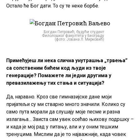
Остало ће Бог дати. То су те неке борбе.
Богдан Петровић, будући студент
Филолошког факултета у Београду
(фото: Јована Л. Мирковић)
Примећујеш ли нека слична унутрашња „трвења”
са сопственим бићем код људи из твоје
генерације? Помажете ли једни другима у
превазилажењу тих стања и ситуација?
Да, наравно. Кроз све гимназијске дане моји
пријатељи су ми стварно много значили. Колико су
само пута морали да слушају моје песме и разна
излагања… Заиста сам увек осећао њихову подршку –
и када је мој рад у питању, али и у оним тешким
тренуцима. Мислим да је то најважније, када човек