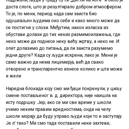
доста слоге, што је резултирало добром атмосфером.
То је, по мени, период када сам заиста био
одушевљен људима око себе и како много може да
се постигне у слози. Међутим, након изласка из
обуставе долази до тих неких размимоилажења, где
неко може да поднесе неку већу жртву, а неко не. И
опет долазимо до питања, да ли заиста разумемо
једни друге? Када су људи искрени, лако је. Мени је
само важно да нема лицемерја, већ да свако
отворено и транспарентно изнесе колико и шта може
и жели.
Наредна блокада коју смо ми ђаци покренули, у циљу
смене постављеног в. д. директора, није наишла на
исту подршку. Јер, ако се ми све време у школи
учимо неким правим вредностима, онда на челу
школе морају да буду управо људи који то и заступају.
Је л’ тако? Ми смо тада поставили неке захтеве,