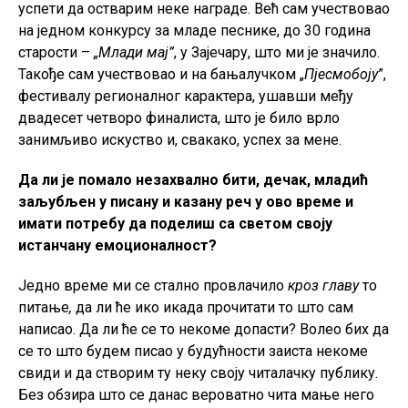
успети да остварим неке награде. Већ сам учествовао
на једном конкурсу за младе песнике, до 30 година
старости –
„Млади мај”
, у Зајечару, што ми је значило.
Такође сам учествовао и на бањалучком „
Пјесмобоју
”,
фестивалу регионалног карактера, ушавши међу
двадесет четворо финалиста, што је било врло
занимљиво искуство и, свакако, успех за мене.
Да ли је помало незахвално бити, дечак, младић
заљубљен у писану и казану реч у ово време и
имати потребу да поделиш са светом своју
истанчану емоционалност?
Једно време ми се стално провлачило
кроз главу
то
питање
,
да ли ће ико икада прочитати то што сам
написао. Да ли ће се то некоме допасти? Волео бих да
се то што будем писао у будућности заиста некоме
свиди и да створим ту неку своју читалачку публику.
Без обзира што се данас вероватно чита мање него