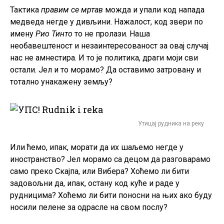
Тактика
правим се мртав
можда и упали код напада
медведа негде у дивљини. Нажалост, код звери по
имену
Рио Тинто
то не пролази. Наша
необавештеност и незаинтересованост за овај случај
нас не амнестира. И то је политика, драги моји сви
остали. Јел и то морамо? Да оставимо затровану и
тотално унакажену земљу?
Утицај рудника на реку
Или ћемо, ипак, морати да их шаљемо негде у
иностранство? Јел морамо са децом да разговарамо
само преко Скајпа, или Вибера? Хоћемо ли бити
задовољни да, ипак, остану код куће и раде у
рудницима? Хоћемо ли бити поносни на њих ако буду
носили пелене за одрасле на свом послу?