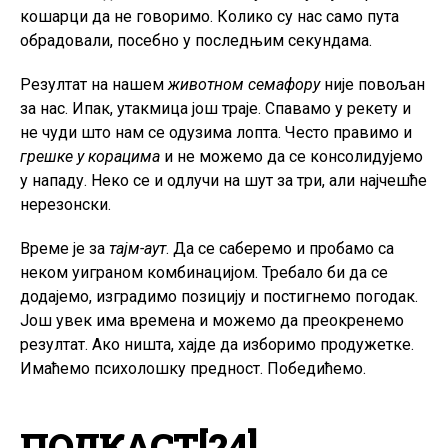
кошарци да не говоримо. Колико су нас само пута
обрадовали, посебно у последњим секундама.
Резултат на нашем
животном семафору
није повољан
за нас. Ипак, утакмица још траје. Спавамо у рекету и
не чуди што нам се одузима лопта. Често правимо и
грешке у корацима
и не можемо да се консолидујемо
у нападу. Неко се и одлучи на шут за три, али најчешће
нерезонски.
Време је за
тајм-аут
. Да се саберемо и пробамо са
неком уиграном комбинацијом. Требало би да се
додајемо, изградимо позицију и постигнемо погодак.
Још увек има времена и можемо да преокренемо
резултат. Ако ништа, хајде да изборимо продужетке.
Имаћемо психолошку предност. Победићемо.
ПОДКАСТ[24]