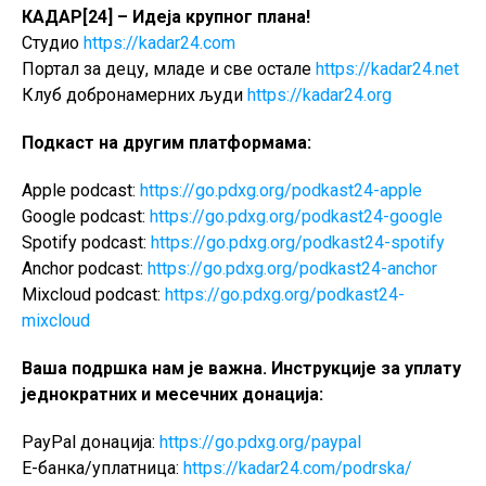
КАДАР[24] – Идеја крупног плана!
Студио
https://kadar24.com
Портал за децу, младе и све остале
https://kadar24.net
Клуб добронамерних људи
https://kadar24.org
Подкаст на другим платформама:
Apple podcast:
https://go.pdxg.org/podkast24-apple
Google podcast:
https://go.pdxg.org/podkast24-google
Spotify podcast:
https://go.pdxg.org/podkast24-spotify
Anchor podcast:
https://go.pdxg.org/podkast24-anchor
Mixcloud podcast:
https://go.pdxg.org/podkast24-
mixcloud
Ваша подршка нам је важна. Инструкције за уплату
једнократних и месечних донација:
PayPal донација:
https://go.pdxg.org/paypal
Е-банка/уплатница:
https://kadar24.com/podrska/