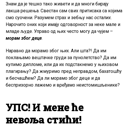
Знам да је тешко тако живети и да многи бирају
лакша решења. Свестан сам свих притисака са којима
смо суочени. Разумем страх и зебњу нас
осталих
.
Нарочито оних који имају одговорност за неке мале и
младе људе. Управо од њих често могу да чујем –
морам због деце
.
Наравно да морамо због њих. Али шта?! Да им
поклањамо вештачке груди за пунолетство? Да им
купимо дипломе, или да их подстакнемо у њиховом
плагирању? Да жмуримо пред неправдом, бахатошћу
и бесчашћем? Да ли морамо због деце и да
беспризорно лажемо и вређамо неистомишљенике?
УПС! И мене ће
невоља стићи!