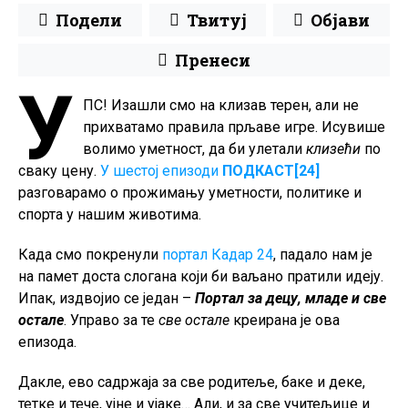
Подели
Твитуј
Објави
Пренеси
У
ПС! Изашли смо на клизав терен, али не
прихватамо правила прљаве игре. Исувише
волимо уметност, да би улетали
клизећи
по
сваку цену.
У шестој епизоди
ПОДКАСТ[24]
разговарамо о прожимању уметности, политике и
спорта у нашим животима.
Када смо покренули
портал Кадар 24
, падало нам је
на памет доста слогана који би ваљано пратили идеју.
Ипак, издвојио се један –
Портал за децу, младе и све
остале
. Управо за те
све остале
креирана је ова
епизода.
Дакле, ево садржаја за све родитеље, баке и деке,
тетке и тече, ујне и ујаке… Али, и за све учитељице и