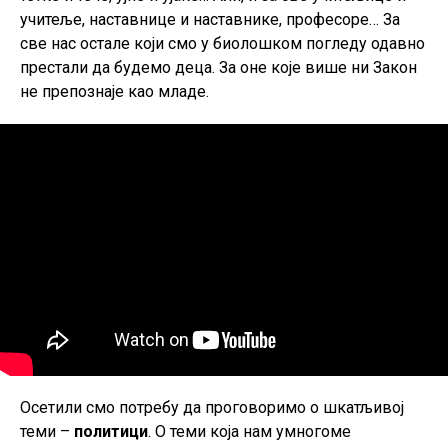
учитеље, наставнице и наставнике, професоре… За
све нас остале који смо у биолошком погледу одавно
престали да будемо деца. За оне које више ни Закон
не препознаје као младе.
Осетили смо потребу да проговоримо о шкатљивој
теми –
политици
. О теми која нам умногоме