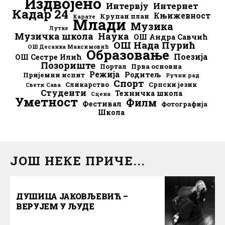
Издвојено
Интервју
Интернет
Кадар 24
Књижевност
Крупан план
Карате
Млади
Музика
Лутке
Музичка школа
Наука
ОШ Андра Савчић
ОШ Нада Пурић
ОШ Десанка Максимовић
Образовање
Поезија
ОШ Сестре Илић
Позориште
Портал
Прва основна
Режија
Родитељ
Пријемни испит
Ручни рад
Спорт
Сликарство
Српски језик
Свети Сава
Студенти
Техничка школа
Сцена
Уметност
Филм
Фестивал
Фотографија
Школа
ЈОШ НЕКЕ ПРИЧЕ...
ДУШИЦА ЈАКОВЉЕВИЋ –
ВЕРУЈЕМ У ЉУДЕ