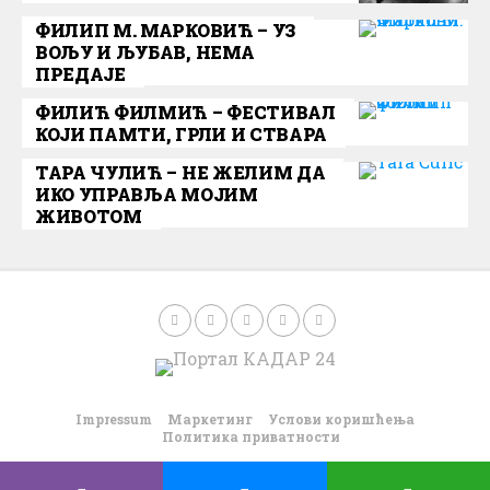
ФИЛИП М. МАРКОВИЋ – УЗ
ВОЉУ И ЉУБАВ, НЕМА
ПРЕДАЈЕ
ФИЛИЋ ФИЛМИЋ – ФЕСТИВАЛ
КОЈИ ПАМТИ, ГРЛИ И СТВАРА
ТАРА ЧУЛИЋ – НЕ ЖЕЛИМ ДА
ИКО УПРАВЉА МОЈИМ
ЖИВОТОМ
Impressum
Маркетинг
Услови коришћења
Политика приватности
©2026. Портал Kadar24.net задржава сва права. Покреће
ПАРАДОКС група