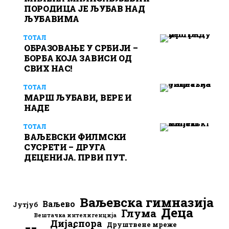
ПОРОДИЦА ЈЕ ЉУБАВ НАД
ЉУБАВИМА
ТОТАЛ
ОБРАЗОВАЊЕ У СРБИЈИ –
БОРБА КОЈА ЗАВИСИ ОД
СВИХ НАС!
ТОТАЛ
МАРШ ЉУБАВИ, ВЕРЕ И
НАДЕ
ТОТАЛ
ВАЉЕВСКИ ФИЛМСКИ
СУСРЕТИ – ДРУГА
ДЕЦЕНИЈА. ПРВИ ПУТ.
Ваљевска гимназија
Ваљево
Јутјуб
Деца
Глума
Вештачка интелигенција
Дијаспора
Друштвене мреже