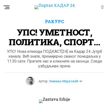
РАКУРС
УПС! УМЕТНОСТ,
ПОЛИТИКА, СПОРТ…
УПС! Нова епизода ПОДКАСТ[24] на Кадар 24 Јутјуб
каналу. Већ знате, премијерно сваког понедељка у
11:30 сати. Пратите нас и кликните на звонце. Следе
узбудљиве приче.
Аутор:
Немања Мирковић
✏️