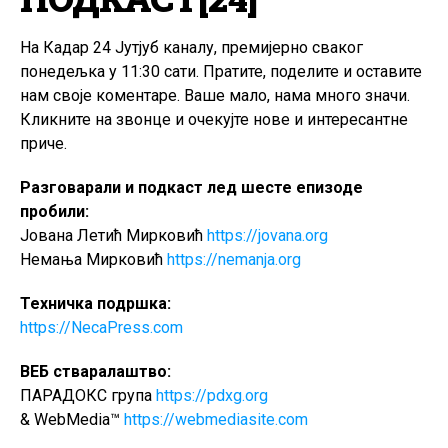
На Кадар 24 Јутјуб каналу, премијерно сваког
понедељка у 11:30 сати. Пратите, поделите и оставите
нам своје коментаре. Ваше мало, нама много значи.
Кликните на звонце и очекујте нове и интересантне
приче.
Разговарали и подкаст лед шесте епизоде
пробили:
Јована Летић Мирковић
https://jovana.org
Немања Мирковић
https://nemanja.org
Техничка подршка:
https://NecaPress.com
ВЕБ стваралаштво:
ПАРАДОКС група
https://pdxg.org
& WebMedia™
https://webmediasite.com