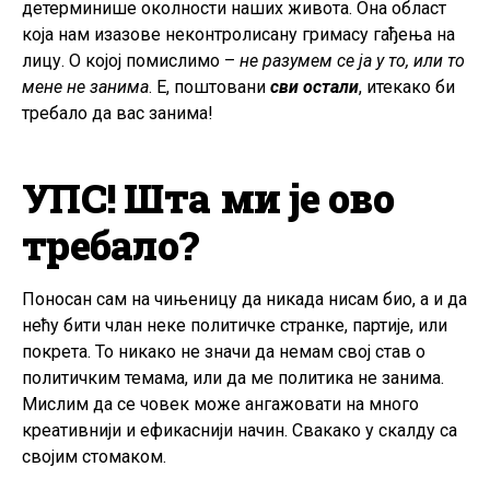
детерминише околности наших живота. Она област
која нам изазове неконтролисану гримасу гађења на
лицу. О којој помислимо –
не разумем се ја у то, или то
мене не занима
. Е, поштовани
сви остали
, итекако би
требало да вас занима!
УПС! Шта ми је ово
требало?
Поносан сам на чињеницу да никада нисам био, а и да
нећу бити члан неке политичке странке, партије, или
покрета. То никако не значи да немам свој став о
политичким темама, или да ме политика не занима.
Мислим да се човек може ангажовати на много
креативнији и ефикаснији начин. Свакако у скалду са
својим стомаком.