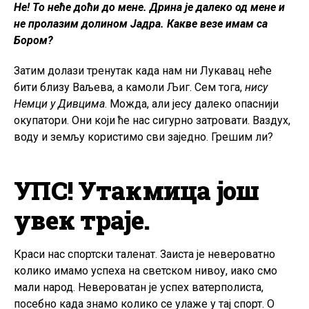
Не! То неће доћи до мене. Дрина је далеко од мене и
не пролазим долином Јадра. Какве везе имам са
Бором?
Затим долази тренутак када нам ни Лукавац неће
бити близу Ваљева, а камоли Љиг. Сем тога,
нису
Немци у Дивцима
. Можда, али јесу далеко опаснији
окупатори. Они који ће нас сигурно затровати. Ваздух,
воду и земљу користимо сви заједно. Грешим ли?
УПС! Утакмица још
увек траје.
Краси нас спортски таленат. Заиста је невероватно
колико имамо успеха на светском нивоу, иако смо
мали народ. Невероватан је успех ватерполиста,
посебно када знамо колико се улаже у тај спорт. О