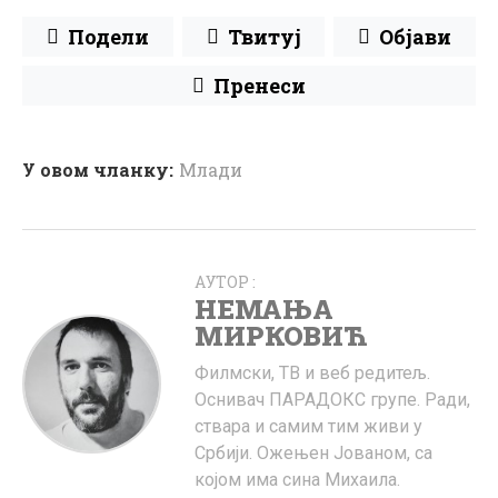
Подели
Твитуј
Објави
Пренеси
У овом чланку:
Млади
АУТОР :
НЕМАЊА
МИРКОВИЋ
Филмски, ТВ и веб редитељ.
Оснивач ПАРАДОКС групе. Ради,
ствара и самим тим живи у
Србији. Ожењен Јованом, са
којом има сина Михаила.