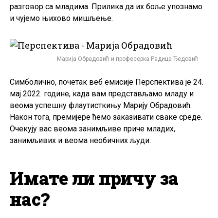
разговор са младима. Прилика да их боље упознамо
и чујемо њихово мишљење.
Марија Обрадовић и професорка Радица Ђедовић
Симболично, почетак веб емисије Перспектива је 24.
мај 2022. године, када вам представљамо младу и
веома успешну флаутисткињу Марију Обрадовић.
Након тога, премијере ћемо заказивати сваке среде.
Очекују вас веома занимљиве приче младих,
занимљивих и веома необичних људи.
Имате ли причу за
нас?