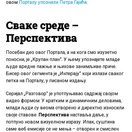
овом
Порталу упознали Петра Гајића
.
Сваке среде –
Перспектива
Посебан део овог Портала, а на кога смо изузетно
поносни, је „Крупан план”. У њему упознајете младе
људе вредне пажње и њихове занимљиве приче.
Бисер овог сегмента је „Интервју” који излази сваког
петка на Порталу, у писаном издању.
Серијал „Разговор” је употпуњавао садржај својом
видео формом. У кратким и динамичним деловима,
млади људи су веома отворено и директно износили
своје ставове.
Перспектива
наставља даље, у
потпуно новом визуелном изразу. Ипак, суштина
саме веб емисије се не мења – отворен и смислен