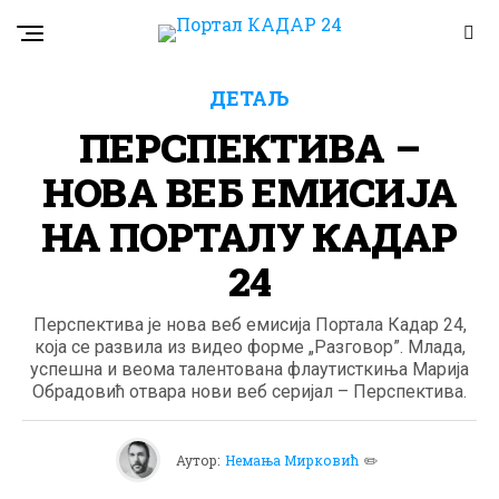
ДЕТАЉ
ПЕРСПЕКТИВА –
НОВА ВЕБ ЕМИСИЈА
НА ПОРТАЛУ КАДАР
24
Перспектива је нова веб емисија Портала Кадар 24,
која се развила из видео форме „Разговор”. Млада,
успешна и веома талентована флаутисткиња Марија
Обрадовић отвара нови веб серијал – Перспектива.
Аутор:
Немања Мирковић
✏️