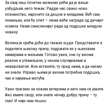
За овај наш почетак можемо рећи да је више
узбудљив него тежак. Радује нас свако ново
познанство, нарочито са децом и младима. Већ сам
помињао, али ћу опет – нема веће награде од дечијег
осмеха. Нема смисленијег рада од подршке младом
човеку.
Велика је срећа доћи до таквих људи. Представити и
поделити њихову причу, подржати их у њиховим
намерама и жељама. Готово увек, оне су веома
реалне и утемељене, у неким случајевима и
невероватне. Али истините, ту пред нама, а да нисмо
ни знали. Управо њима је веома потребна подршка,
чак и најмања могућа.
Увек трагамо за новим актерима и зато нам се јавите.
Ако имате своју, или знате нечију добру причу – ту
смо! И није нам тешко.