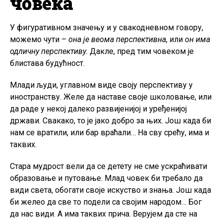
човека
У фигуративном значењу и у свакодневном говору,
можемо чути –
она је веома перспективна
, или
он има
одличну перспективу
. Дакле, пред тим човеком је
блистава будућност.
Млади људи, углавном виде своју перспективу у
иностранству. Желе да наставе своје школовање, или
да раде у некој далеко развијенијој и уређенијој
држави. Свакако, то је јако добро за њих. Још када би
нам се вратили, или бар враћали… На сву срећу, има и
таквих.
Стара мудрост вели да се детету не сме ускраћивати
образовање и путовање. Млад човек би требало да
види света, обогати своје искуство и знања. Још када
би желео да све то подели са својим народом… Бог
да нас види. А има таквих прича. Верујем да сте на