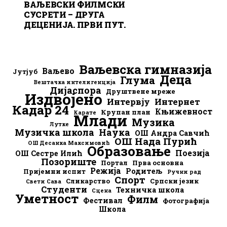
ВАЉЕВСКИ ФИЛМСКИ
СУСРЕТИ – ДРУГА
ДЕЦЕНИЈА. ПРВИ ПУТ.
Ваљевска гимназија
Ваљево
Јутјуб
Деца
Глума
Вештачка интелигенција
Дијаспора
Друштвене мреже
Издвојено
Интервју
Интернет
Кадар 24
Књижевност
Крупан план
Карате
Млади
Музика
Лутке
Музичка школа
Наука
ОШ Андра Савчић
ОШ Нада Пурић
ОШ Десанка Максимовић
Образовање
Поезија
ОШ Сестре Илић
Позориште
Портал
Прва основна
Режија
Родитељ
Пријемни испит
Ручни рад
Спорт
Сликарство
Српски језик
Свети Сава
Студенти
Техничка школа
Сцена
Уметност
Филм
Фестивал
Фотографија
Школа