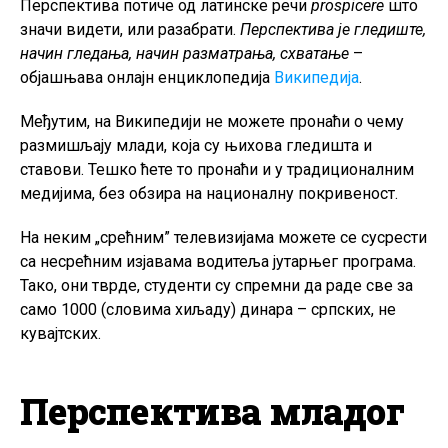
Перспектива потиче од латинске речи
prospicere
што
значи видети, или разабрати.
Перспектива је гледиште,
начин гледања, начин разматрања, схватање
–
објашњава онлајн енциклопедија
Википедија
.
Међутим, на Википедији не можете пронаћи о чему
размишљају млади, која су њихова гледишта и
ставови. Тешко ћете то пронаћи и у традиционалним
медијима, без обзира на националну покривеност.
На неким „срећним” телевизијама можете се сусрести
са несрећним изјавама водитеља јутарњег програма.
Тако, они тврде, студенти су спремни да раде све за
само 1000 (словима хиљаду) динара – српских, не
кувајтских.
Перспектива младог