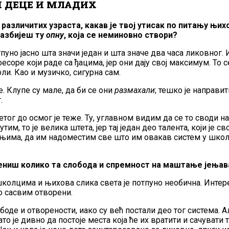
 ДЕЦЕ И МЛАДИХ
различитих узраста, какав је твој утисак по питању њи
разбијеш ту
опну
, која се неминовно створи?
уно јасно шта значи један и шта значе два часа ликовног.
оре који раде са ђацима, јер они дају свој максимум. То с
и. Као и музичко, сигурна сам.
е. Клупе су мале, да би се они
размахали
; тешко је направи
т.
етог до осмог је теже. Ту, углавном видим да се то своди 
утим, то је велика штета, јер тај један део талента, који је 
а њима, да им надоместим све што им овакав систем у шко
иш колико та слобода и спремност на маштање јењава
колцима и њихова слика света је потпуно необична. Интерес
вно сасвим отворени.
оде и отворености, иако су већ постали део тог система. А
то је дивно да постоје места која ће их вратити и сачувати та