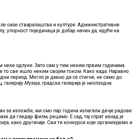
 мале оазе стваралаштва и културе. Административне
, упорност појединаца је добар начин да, идући ка
м неке одлуке. Зато сам у тим неким првим годинама
 је то све ишло неким својим током. Како када. Наравно
дни период. Могло је давно да се стигне, не само до
ц,
галерију
Музеја
, градска галерија је неопходна
сан за изложбе, ми смо пар година излагали дечје радове
е да гледају филм, рецимо. Е сад, тај спрат изнад је
рија
, како другачије. Сви ти конкурси које организујемо и