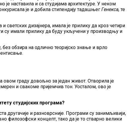
но је наставила и са студијама архитектуре. У неком
 конкурисала је и добила стипендију тадашњег
Генекса,
те
 и светских дизајнера, имала је прилику да кроз четири
енти су имали прилику да буду укључени у производњу и
и
, без обзира на одлично теоријско знање и врло
ментисање.
а овом граду довољно за један живот. Отворила је
мерен и свакоме пријемчив тон. Уосталом, ово је
литету студијских програма?
ста другачије и разноврсније. Програми су занимљивији,
ивно филозофски концепт, тако да је то стварно велики