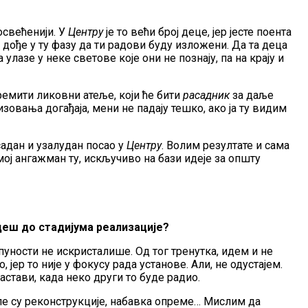
освећенији. У
Центру
је то већи број деце, јер јесте поента
 дође у ту фазу да ти радови буду изложени. Да та деца
улазе у неке светове које они не познају, па на крају и
премити ликовни атеље, који ће бити
расадник
за даље
зовања догађаја, мени не падају тешко, ако ја ту видим
садан и узалудан посао у
Центру
. Волим резултате и сама
в мој ангажман ту, искључиво на бази идеје за општу
ведеш до стадијума реализације?
пуности не искристалише. Од тог тренутка, идем и не
 јер то није у фокусу рада установе. Али, не одустајем.
астави, када неко други то буде радио.
зиле су реконструкције, набавка опреме… Мислим да