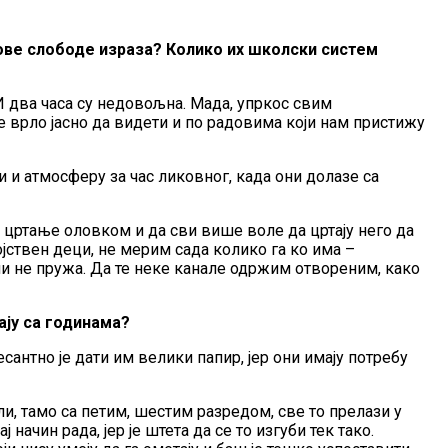
хове слободе израза? Колико их школски систем
 И два часа су недовољна. Мада, упркос свим
е врло јасно да видети и по радовима који нам пристижу
ти и атмосферу за час ликовног, када они долазе са
на цртање оловком и да сви више воле да цртају него да
својствен деци, не мерим сада колико га ко има –
ли не пружа. Да те неке канале одржим отвореним, како
ју са годинама?
антно је дати им велики папир, јер они имају потребу
ли, тамо са петим, шестим разредом, све то прелази у
ј начин рада, јер је штета да се то изгуби тек тако.