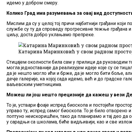
идемо у добром смеру.
Колико Град има разумевања за овај вид доступност
Мислим да су у целој тој причи најбитнији грађани који
службе су ту да спроведу прогресивне тежње грађана и 
циљу, доста добро уклањамо препреке.
Катарина Маринковић у свом радном простор
Стицајем околности била сам у прилици да руководим т
могла једноставније да реализујем идеје које су се тица
да је нешто могло ићи и брже, да је могло бити боље, а
дечје галерије, ка којој сада идемо, већ и до градске гал
ваљевским уметницима.
Можеш ли још нешто прецизније да кажеш у вези Дечј
То је, уствари фоаје испред биоскопа и постојећи прост
управо ту, испред самог биоскопа. То је било отворено и
поптуно неискоришћен, тако да планирамо и тај део да о
у сарадњи са школама, биће видљивији, као и све изло