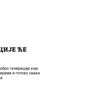
ЦИЈЕ ЋЕ
обро генерација које
јерама и готово сваки
а.