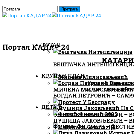
ТОТАЛ
Портал КАДАР 24
КАТАРИ
ВЕШТАЧКА ИНТЕЛИГЕНЦИЈА
КРУПАН ПЛАН
Катарина Маринковић
МИЛЕНА МИЛИСАВЉЕВИЋ 
долазе, откривајући 
ц
БОГДАН ПЕТРОВИЋ – САМО
ДЕТАЉ
ОБРАЗОВАЊЕ У СРБИЈИ – Б
ДУШИЦА ЈАКОВЉЕВИЋ – В
ФИЛИЋ ФИЛМИЋ – ФЕСТИВА