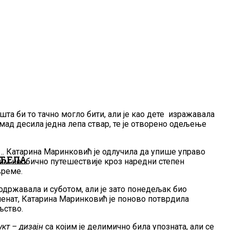
шта би то тачно могло бити, али је као дете изражавала
д десила једна лепа ствар, те је отворено одељење
е… Катарина Маринковић је одлучила да упише управо
НЂЕЛА
свим необично путешествије кроз наредни степен
 време.
 одржавала и суботом, али је зато понедељак био
таленат, Катарина Маринковић је поново потврдила
ољство.
укт – дизајн
са којим је делимично била упозната, али се