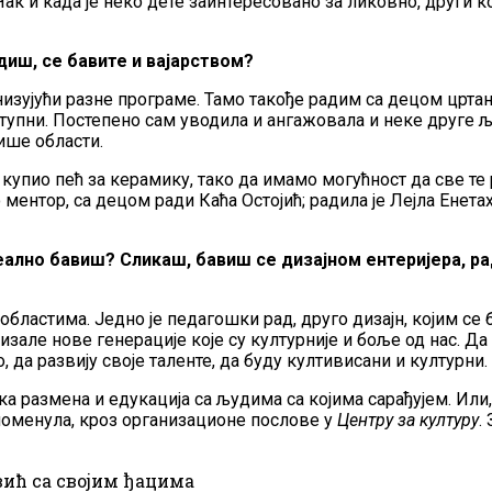
Чак и када је неко дете заинтересовано за ликовно, други ко
диш, се бавите и вајарством?
анизујући разне програме. Тамо такође радим са децом црта
упни. Постепено сам уводила и ангажовала и неке друге људ
ише области.
купио пећ за керамику, тако да имамо могућност да све те
 ментор, са децом ради Каћа Остојић; радила је Лејла Енет
еално бавиш? Сликаш, бавиш се дизајном ентеријера, ра
бластима. Једно је педагошки рад, друго дизајн, којим се ба
тизале нове генерације које су културније и боље од нас. 
 да развију своје таленте, да буду култивисани и културни.
ека размена и едукација са људима са којима сарађујем. Или,
 поменула, кроз организационе послове у
Центру за културу
.