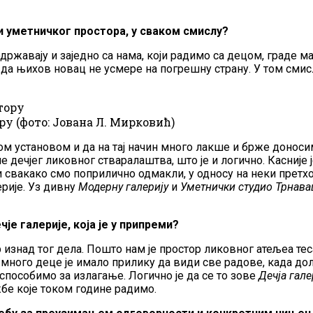
и уметничког простора, у сваком смислу?
 подржавају и заједно са нама, који радимо са децом, граде
да њихов новац не усмере на погрешну страну. У том смислу
у (фото: Јована Л. Мирковић)
ом установом и да на тај начин много лакше и брже доноси
ле дечјег ликовног стваралаштва, што је и логично. Касније
ли свакако смо поприлично одмакли, у односу на неки претхо
ерије. Уз дивну
Модерну галерију
и
Уметнички студио
Трнава
е галерије, која је у припреми?
ор изнад тог дела. Пошто нам је простор ликовног атељеа те
 много деце је имало прилику да види све радове, када долаз
способимо за излагање. Логично је да се то зове
Дечја гале
жбе које током године радимо.