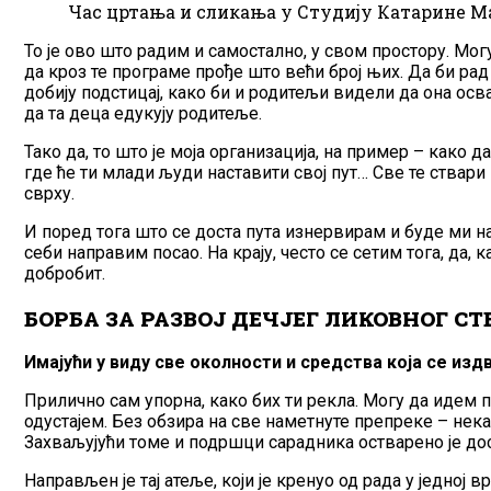
Час цртања и сликања у Студију Катарине Ма
То је ово што радим и самостално, у свом простору. Мог
да кроз те програме прође што већи број њих. Да би рад
добију подстицај, како би и родитељи видели да она освај
да та деца едукују родитеље.
Тако да, то што је моја организација, на пример – како 
где ће ти млади људи наставити свој пут… Све те ствари
сврху.
И поред тога што се доста пута изнервирам и буде ми нап
себи направим посао. На крају, често се сетим тога, да, к
добробит.
БОРБА ЗА РАЗВОЈ ДЕЧЈЕГ ЛИКОВНОГ С
Имајући у виду све околности и средства која се изд
Прилично сам упорна, како бих ти рекла. Могу да идем п
одустајем. Без обзира на све наметнуте препреке – некад 
Захваљујући томе и подршци сарадника остварено је дос
Направљен је тај атеље, који је кренуо од рада у једно