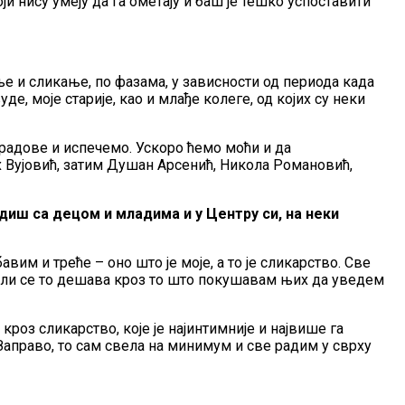
ји нису умеју да га ометају и баш је тешко успоставити
ње и сликање, по фазама, у зависности од периода када
е, моје старије, као и млађе колеге, од којих су неки
 радове и испечемо. Ускоро ћемо моћи и да
ах Вујовић, затим Душан Арсенић, Никола Романовић,
диш са децом и младима и у Центру си, на неки
вим и треће – оно што је моје, а то је сликарство. Све
Да ли се то дешава кроз то што покушавам њих да уведем
 кроз сликарство, које је најинтимније и највише га
 Заправо, то сам свела на минимум и све радим у сврху