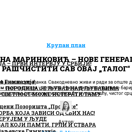
Крупан план
НА МАРИНКОВИЋ – НОВЕ ГЕНЕРА
 – ПРВИ ИНТЕРВЈУ У СРБИЈИ!
РАШЧИСТИТИ САВ ОВАЈ „ТАЛОГ“
 је наша суграђанка. Свакодневно живи и ради за опште д
– ПОРОДИЦА ЈЕ ЉУБАВ НАД ЉУБАВИМА
им свет ликовних уметности. Њена мисија не подлеже бари
иљ успева да досегне, истрајношћу и упорношћу, чистог срц
 СВЕТЛОСТ МОЖЕ ИСТЕРАТИ ТАМУ
ОРБА КОЈА ЗАВИСИ ОД СВИХ НАС!
ЕРУЈЕМ У ЉУДЕ
Аутор:
Л КОЈИ ПАМТИ, ГРЛИ И СТВАРА