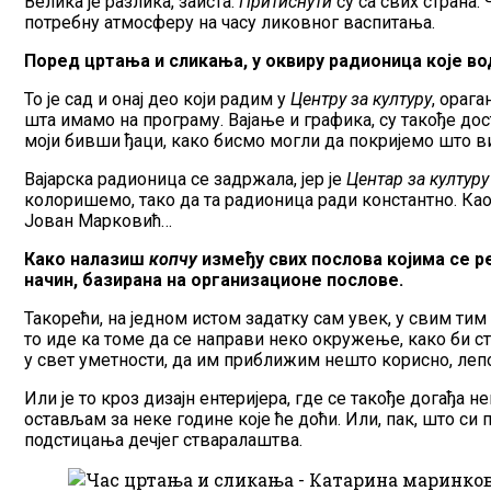
Велика је разлика, заиста.
Притиснути
су са свих страна. 
потребну атмосферу на часу ликовног васпитања.
Поред цртања и сликања, у оквиру радионица које во
То је сад и онај део који радим у
Центру за културу
, ораг
шта имамо на програму. Вајање и графика, су такође дост
моји бивши ђаци, како бисмо могли да покријемо што в
Вајарска радионица се задржала, јер је
Центар за културу
колоришемо, тако да та радионица ради константно. Као
Јован Марковић…
Како налазиш
копчу
између свих послова којима се р
начин, базирана на организационе послове.
Такорећи, на једном истом задатку сам увек, у свим тим о
то иде ка томе да се направи неко окружење, како би с
у свет уметности, да им приближим нешто корисно, лепо,
Или је то кроз дизајн ентеријера, где се такође догађа н
остављам за неке године које ће доћи. Или, пак, што си
подстицања дечјег стваралаштва.