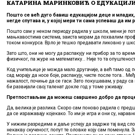
КАТАРИНА МАРИНКОВИЋ О ЕДУКАЦИЈИ
Пошто се већ дуго бавиш едукацијом деце и младих, 
негде спутава и, у којој мери ти сама успеваш да им 
Пошто сам у неком периоду радила у школи, мени је потп
мањкавостима система, заиста морам да похвалим профес
током конкурса. Врло је тешко предавати ликовно у школ
Зато што, они не могу да распакују ни прибор за то врем
физичког, па журе на математику… Није то та опуштенос
Код учитељице је можда мало другачије, а већ тамо од п
сад морају да носе боје, распакују, чисте после тога… Међ
нажалост, почиње да се гаси. Зато покушавам, у раду с
би развијали свој таленат докле год у томе уживају.
Претпостављам да можеш савршено добро да процен
Да, велика је разлика. Скоро сам поново радила с предш
да се изражавају којекако. То им је игра и они су, нара
У нижим разредима и даље успеју да задрже тај вид слоб
некакву
скученост
, попут те оловке коју сам поменула. За