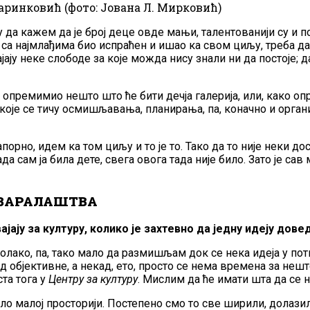
ринковић (фото: Јована Л. Мирковић)
у да кажем да је број деце овде мањи, талентованији су и п
 са најмлађима био испраћен и ишао ка свом циљу, треба да
ају неке слободе за које можда нису знали ни да постоје; да 
да опремимио нешто што ће бити дечја галерија, или, како о
 које се тичу осмишљавања, планирања, па, коначно и органи
орно, идем ка том циљу и то је то. Тако да то није неки до
ада сам ја била дете, свега овога тада није било. Зато је са
ТВАРАЛАШТВА
вајају за културу, колико је захтевно да једну идеју до
олако, па, тако мало да размишљам док се нека идеја у пот
објективне, а некад, ето, просто се нема времена за нешто,
та тога у
Центру за културу
. Мислим да ће имати шта да се н
ј врло малој просторији. Постепено смо то све ширили, дола