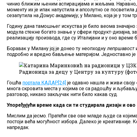
чинио ближим њеним аспирацијама и жељама. Наравно, вр
моменту их је ипак напустила и апсолутно се посветила 
сезапутила на
Домус академију
, у Милано, која је у том
Годину дана тамошњег искуства је било веома значајно з
модула стекне богато знање у сфери продукт-дизајна, за
реализацију производа, где су Италијани и у оно време
Боравак у Милану јој је донео ту неопходну
лепршавост
и
подробно и вредно бављење материјом. Једноставно је
Радионица за децу у Центру за културу (фот
Гошћа
портала КАДАР[24]
је одавно нашла и живи своју 
многа скровита места у којима се са радошћу и љубављу
разговор, никако закључак нити било какав суд.
Упоређујући време када си ти студирала дизајн и ово
Мислим да јесмо. Пратећи све ове младе људе са којима
постоји већа могућност избора. Далеко је креативније. 
напредак.