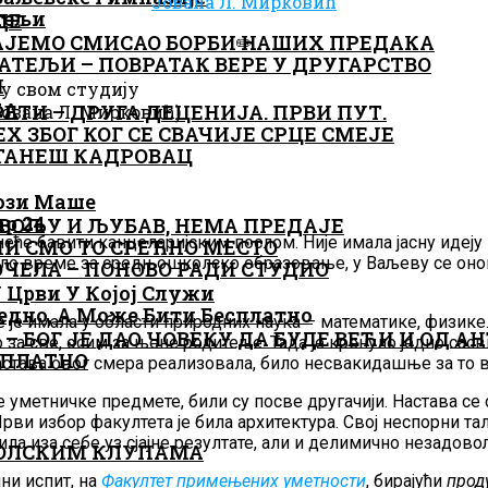
Јована Л. Мирковић
ДЕ
АЈЕМО СМИСАО БОРБИ НАШИХ ПРЕДАКА
✏️
АТЕЉИ – ПОВРАТАК ВЕРЕ У ДРУГАРСТВО
И
ТИ – ДРУГА ДЕЦЕНИЈА. ПРВИ ПУТ.
Јована Л. Мирковић)
 ЗБОГ КОГ СЕ СВАЧИЈЕ СРЦЕ СМЕЈЕ
СТАНЕШ КАДРОВАЦ
 ВОЉУ И ЉУБАВ, НЕМА ПРЕДАЈЕ
неће бавити канцеларијским послом. Није имала јасну идеју 
И СМО ТО СРЕЋНО МЕСТО
ло време за средњошколско образовање, у Ваљеву се онома
ПОЧЕЛА – ПОНОВО РАДИ СТУДИО
је имала у области природних наука – математике, физик
– БОГ ЈЕ ДАО ЧОВЕКУ ДА БУДЕ ВЕЋИ И ОД А
о за све, осим за њене родитеље. Тада је кренуло једно са
СПЛАТНО
 настава овог смера реализовала, било несвакидашње за то
 уметничке предмете, били су посве другачији. Настава се
 Први избор факултета је била архитектура. Свој неспорни 
ила иза себе уз сјајне резултате, али и делимично незадов
КОЛСКИМ КЛУПАМА
ни испит, на
Факултет примењених уметности
, бирајући
прод